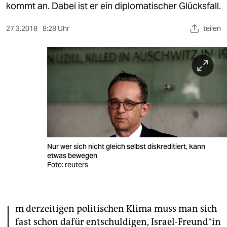
berlin
kommt an. Dabei ist er ein diplomatischer Glücksfall.
nord
27.3.2018
8:28 Uhr
teilen
wahrheit
verlag
verlag
veranstaltungen
shop
Nur wer sich nicht gleich selbst diskreditiert, kann
fragen & hilfe
etwas bewegen
Foto: reuters
unterstützen
abo
I
m derzeitigen politischen Klima muss man sich
genossenschaft
fast schon dafür entschuldigen, Israel-Freund*in