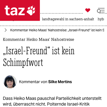

taz zahl ich
niedrigwasser
rente
landtagswahl in sachsen-anhalt
hybri

taz zahl ich
eg
Kommentar Heiko Maas’ Nahostreise: „Israel-Freund“ ist kein S
taz zahl ich
Kommentar Heiko Maas’ Nahostreise
themen
„Israel-Freund“ ist kein
politik
Schimpfwort
öko
gesellschaft
Kommentar von
Silke Mertins
kultur
sport
Dass Heiko Maas pauschal Parteilichkeit unterstellt
wird, überrascht nicht. Polternde Israel-Kritik