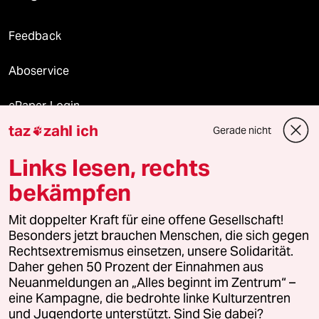
Feedback
Aboservice
ePaper Login
taz
zahl ich
Gerade nicht

Downloads für Abonnierende
Links lesen, rechts
bekämpfen
© 2026 taz Verlags und Vertriebs GmbH
Alle Rechte vorbehalten. Bei rechtlichen Fragen oder für Genehmigungen
Mit doppelter Kraft für eine offene Gesellschaft!
wenden Sie sich bitte an
lizenzen@taz.de
Besonders jetzt brauchen Menschen, die sich gegen
Rechtsextremismus einsetzen, unsere Solidarität.
Daher gehen 50 Prozent der Einnahmen aus
Feedback
Redaktionsstatut
Kommune-Richtlinien
KI-
Neuanmeldungen an „Alles beginnt im Zentrum“ –
eine Kampagne, die bedrohte linke Kulturzentren
Leitlinie
Informant
Datenschutz
Impressum
AGB
und Jugendorte unterstützt. Sind Sie dabei?