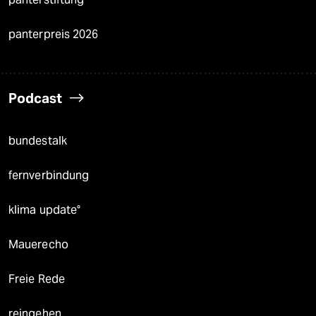
panterpreis 2026
Podcast
bundestalk
fernverbindung
klima update°
Mauerecho
Freie Rede
reingehen