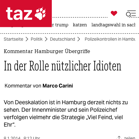

taz zahl ich
bergsteigen
usa unter trump
katzen
landtagswahl in sachs

taz zahl ich
Startseite
Politik
Deutschland
Polizeikontrollen in Hambur
taz zahl ich
Kommentar Hamburger Übergriffe
themen
In der Rolle nützlicher Idioten
politik
öko
Kommentar von
Marco Carini
gesellschaft
Von Deeskalation ist in Hamburg derzeit nichts zu
sehen. Der Innenminister und sein Polizeichef
kultur
verfolgen vielmehr die Strategie „Viel Feind, viel
Ehr“.
sport
8.1.2014
8:12 Uhr
teilen