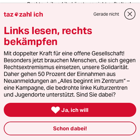
Rechte zivil und ihr könnt uns nicht aufhalten!
taz
zahl ich
Gerade nicht

Links lesen, rechts
Dieter1966
D
08.01.2014
,
12:02 Uhr
bekämpfen
Ich glaube Olaf Scholz hat noch nicht realisiert,
das ihn diese Lügengeschichte den Job kosten
Mit doppelter Kraft für eine offene Gesellschaft!
kann.
Besonders jetzt brauchen Menschen, die sich gegen
Rechtsextremismus einsetzen, unsere Solidarität.
Daher gehen 50 Prozent der Einnahmen aus
Neuanmeldungen an „Alles beginnt im Zentrum“ –
Horsti
H
eine Kampagne, die bedrohte linke Kulturzentren
08.01.2014
,
11:56 Uhr
und Jugendorte unterstützt. Sind Sie dabei?
Wie wäre es zur Abwechselung mal mit einer
Deeskalation seitens der Randalierer?

Ja, ich will
Schon dabei!
vergessene Liebe
VL