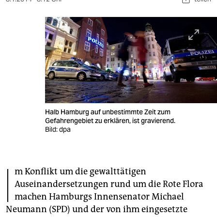
berlin
nord
wahrheit
verlag
verlag
veranstaltungen
Halb Hamburg auf unbestimmte Zeit zum
Gefahrengebiet zu erklären, ist gravierend.
shop
Bild: dpa
fragen & hilfe
unterstützen
I
m Konflikt um die gewalttätigen
abo
Auseinandersetzungen rund um die Rote Flora
machen Hamburgs Innensenator Michael
genossenschaft
Neumann (SPD) und der von ihm eingesetzte