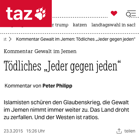

taz zahl ich
bergsteigen
usa unter trump
katzen
landtagswahl in sachs

taz zahl ich
ost
Kommentar Gewalt im Jemen: Tödliches „Jeder gegen jeden“
taz zahl ich
Kommentar Gewalt im Jemen
themen
Tödliches „Jeder gegen jeden“
politik
öko
Kommentar von
Peter Philipp
gesellschaft
Islamisten schüren den Glaubenskrieg, die Gewalt
im Jemen nimmt immer weiter zu. Das Land droht
kultur
zu zerfallen. Und der Westen ist ratlos.
sport
23.3.2015
15:26 Uhr
teilen