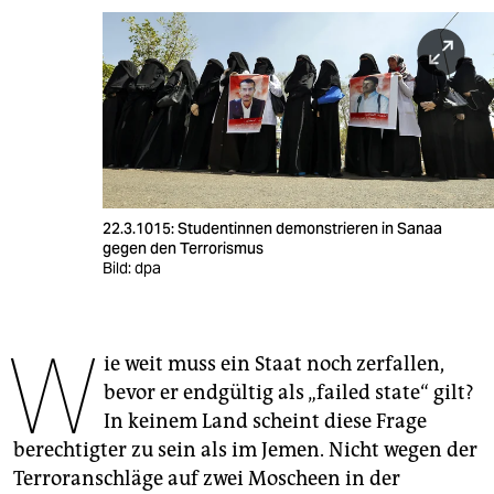
berlin
nord
wahrheit
verlag
verlag
22.3.1015: Studentinnen demonstrieren in Sanaa
veranstaltungen
gegen den Terrorismus
Bild: dpa
shop
fragen & hilfe
W
ie weit muss ein Staat noch zerfallen,
unterstützen
bevor er endgültig als „failed state“ gilt?
abo
In keinem Land scheint diese Frage
berechtigter zu sein als im Jemen. Nicht wegen der
genossenschaft
Terroranschläge auf zwei Moscheen in der