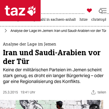

taz zahl ich
iran-krieg
landtagswahl in sachsen-anhalt
hitze
christophe

taz zahl ich
st
Analyse der Lage im Jemen: Iran und Saudi-Arabien vor der Tür
taz zahl ich
themen
Analyse der Lage im Jemen
Iran und Saudi-Arabien vor
politik
der Tür
öko
Keine der militärischen Parteien im Jemen scheint
stark genug, es droht ein langer Bürgerkrieg – oder
gesellschaft
gar eine Regionalisierung des Konflikts.
kultur
25.3.2015
19:41 Uhr
teilen
sport