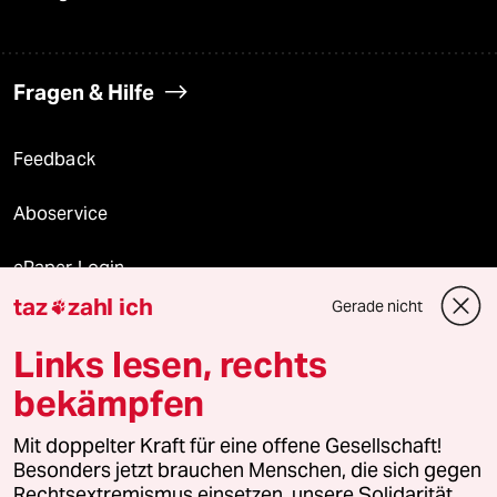
Fragen & Hilfe
Feedback
Aboservice
ePaper Login
taz
zahl ich
Gerade nicht

Downloads für Abonnierende
Links lesen, rechts
bekämpfen
© 2026 taz Verlags und Vertriebs GmbH
Alle Rechte vorbehalten. Bei rechtlichen Fragen oder für Genehmigungen
Mit doppelter Kraft für eine offene Gesellschaft!
wenden Sie sich bitte an
lizenzen@taz.de
Besonders jetzt brauchen Menschen, die sich gegen
Rechtsextremismus einsetzen, unsere Solidarität.