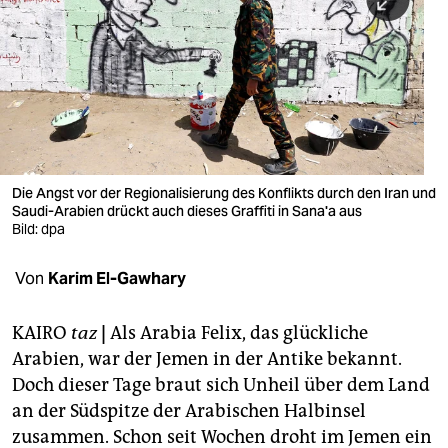
berlin
nord
wahrheit
verlag
verlag
Die Angst vor der Regionalisierung des Konflikts durch den Iran und
Saudi-Arabien drückt auch dieses Graffiti in Sana'a aus
veranstaltungen
Bild: dpa
shop
Von
Karim El-Gawhary
fragen & hilfe
unterstützen
KAIRO
taz
|
Als Arabia Felix, das glückliche
Arabien, war der Jemen in der Antike bekannt.
abo
Doch dieser Tage braut sich Unheil über dem Land
an der Südspitze der Arabischen Halbinsel
genossenschaft
zusammen. Schon seit Wochen droht im Jemen ein