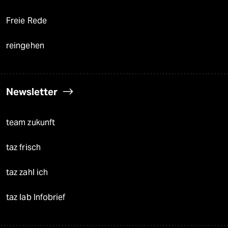
Freie Rede
reingehen
Newsletter
team zukunft
taz frisch
taz zahl ich
taz lab Infobrief