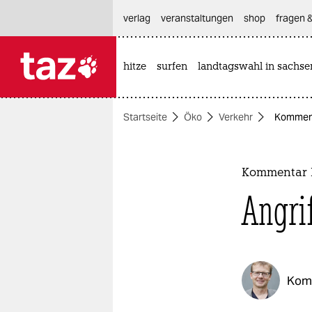
hautnavigation anspringen
hauptinhalt anspringen
footer anspringen
verlag
veranstaltungen
shop
fragen &
hitze
surfen
landtagswahl in sachse

taz zahl ich
taz zahl ich
Startseite
Öko
Verkehr
Kommenta
themen
politik
Kommentar D
öko
Angri
gesellschaft
kultur
Kom
sport