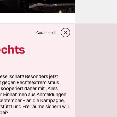
Gerade nicht
 auch für
echts
 des
it
esellschaft! Besonders jetzt
 von außen
rt gegen Rechtsextremismus
chen geht.
z kooperiert daher mit „Alles
des Landes
ller Einnahmen aus Anmeldungen
drohen.
. September – an die Kampagne,
rstützt und Freiräume sichern will,
bei?