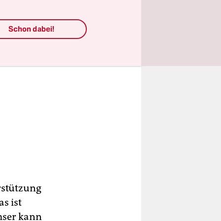
Schon dabei!
rstützung
s ist
emser kann