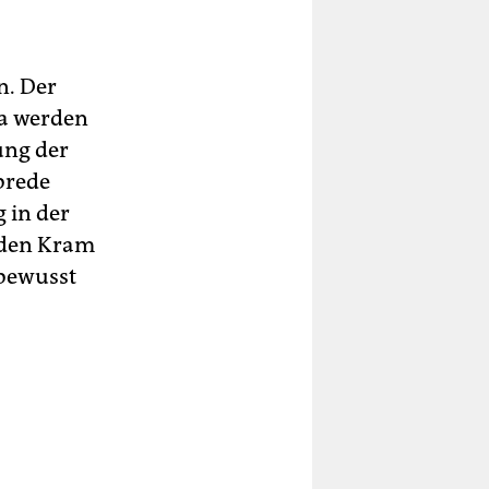
n. Der
Da werden
ung der
brede
 in der
n den Kram
 bewusst