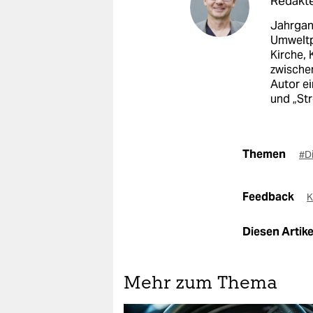
Redakte
Jahrgan
Umweltpo
Kirche, 
zwischen
Autor ei
und „St
Themen
#D
Feedback
K
Diesen Artikel
Mehr zum Thema