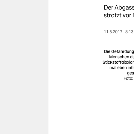
berlin
Der Abgass
nord
strotzt vor
wahrheit
11.5.2017
8:13
verlag
Die Gefährdung
verlag
Menschen d
Stickstoffdioxid 
veranstaltungen
mal eben inf
ges
shop
Foto:
fragen & hilfe
unterstützen
abo
genossenschaft