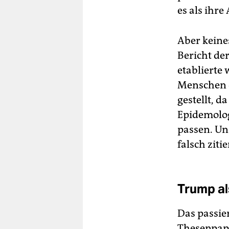
es als ihre
Aber keine
Bericht der
eta­blierte
Menschen d
gestellt, d
Epidemologi
passen. Un
falsch zitie
Trump al
Das passie
Thesenpapi