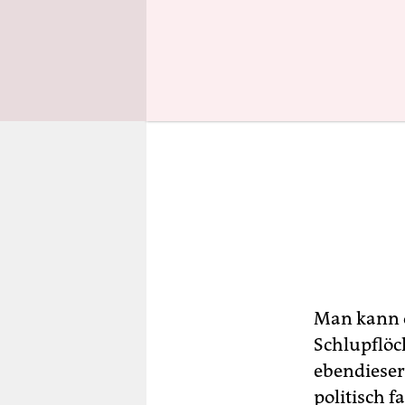
Man kann ö
Schlupflöc
ebendieser 
politisch 