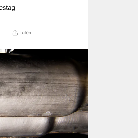
destag
teilen