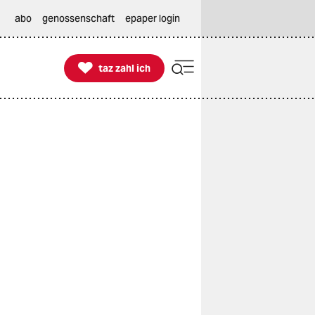
abo
genossenschaft
epaper login

taz zahl ich
taz zahl ich