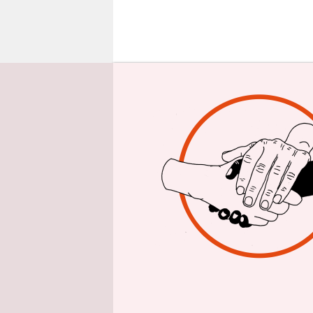
epaper login
J
eder
die 
größ
Jahrzehnte
Man kann e
nicht reag
Man kann e
bei millio