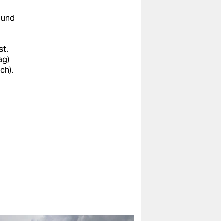
 und
st.
ag)
ch).