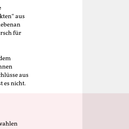
e
akten“ aus
 nebenan
rsch für
 dem
ihnen
chlüsse aus
t es nicht.
wahlen