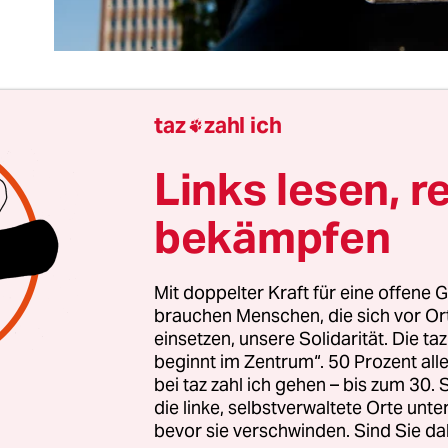
taz
zahl ich

 hat das Recht auf eine falsche Meinung. Das gilt
Links lesen, r
Abgeordneten der Großen Koalition und
ihr Fazit
ten deutschen Industrie- und Umweltskandals
se
bekämpfen
n.
Mit doppelter Kraft für eine offene G
s richtig finden, dass Behörden auf Warnungen
brauchen Menschen, die sich vor O
ieren, auch wenn es um die Gesundheit der Mens
einsetzen, unsere Solidarität. Die ta
s unterstützen, wenn der wichtigsten Industrie 
beginnt im Zentrum“. 50 Prozent a
­nenfachem Betrug am Kunden keine Sanktionen 
bei taz zahl ich gehen – bis zum 30
die linke, selbstverwaltete Orte unte
bevor sie verschwinden. Sind Sie da