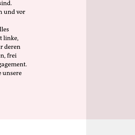
sind.
h und vor
lles
 linke,
ür deren
n, frei
ngagement.
e unsere