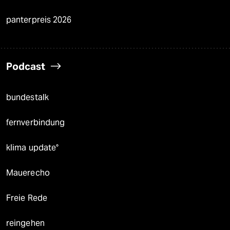
panterpreis 2026
Podcast
bundestalk
fernverbindung
klima update°
Mauerecho
Freie Rede
reingehen