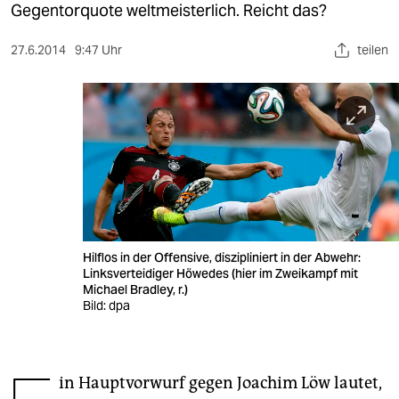
berlin
Gegentorquote weltmeisterlich. Reicht das?
nord
27.6.2014
9:47 Uhr
teilen
wahrheit
verlag
verlag
veranstaltungen
shop
Hilflos in der Offensive, diszipliniert in der Abwehr:
fragen & hilfe
Linksverteidiger Höwedes (hier im Zweikampf mit
Michael Bradley, r.)
unterstützen
Bild: dpa
abo
genossenschaft
in Hauptvorwurf gegen Joachim Löw lautet,