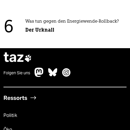
6
Was tun gegen den Energiewende-Rollback?
Der Urknall
taz

Folgen Sie uns
Ressorts
Politik
Öko