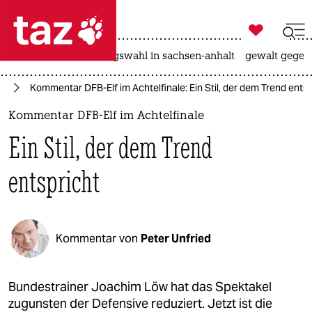

taz zahl ich
hitze
surfen
landtagswahl in sachsen-anhalt
gewalt gegen

taz zahl ich
tz
Kommentar DFB-Elf im Achtelfinale: Ein Stil, der dem Trend entsp
taz zahl ich
Kommentar DFB-Elf im Achtelfinale
themen
Ein Stil, der dem Trend
politik
entspricht
öko
gesellschaft
Kommentar von
Peter Unfried
kultur
sport
Bundestrainer Joachim Löw hat das Spektakel
zugunsten der Defensive reduziert. Jetzt ist die