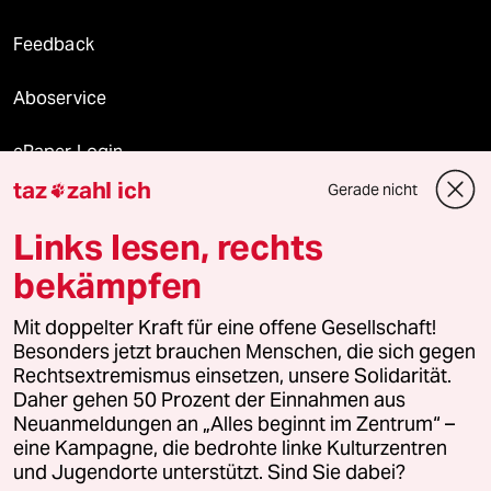
Feedback
Aboservice
ePaper Login
taz
zahl ich
Gerade nicht

Downloads für Abonnierende
Links lesen, rechts
bekämpfen
© 2026 taz Verlags und Vertriebs GmbH
Alle Rechte vorbehalten. Bei rechtlichen Fragen oder für Genehmigungen
Mit doppelter Kraft für eine offene Gesellschaft!
wenden Sie sich bitte an
lizenzen@taz.de
Besonders jetzt brauchen Menschen, die sich gegen
Rechtsextremismus einsetzen, unsere Solidarität.
Daher gehen 50 Prozent der Einnahmen aus
Feedback
Redaktionsstatut
Kommune-Richtlinien
KI-
Neuanmeldungen an „Alles beginnt im Zentrum“ –
eine Kampagne, die bedrohte linke Kulturzentren
Leitlinie
Informant
Datenschutz
Impressum
AGB
und Jugendorte unterstützt. Sind Sie dabei?