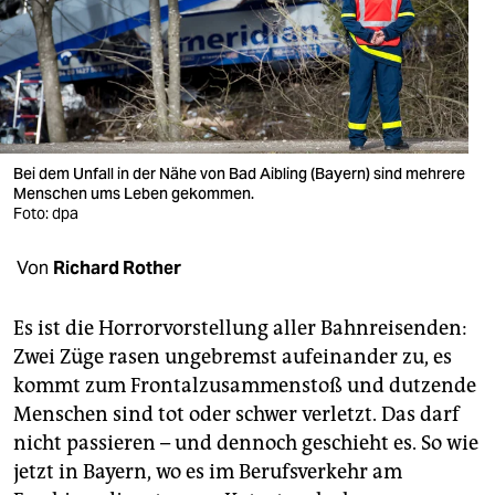
berlin
nord
wahrheit
verlag
Bei dem Unfall in der Nähe von Bad Aibling (Bayern) sind mehrere
Menschen ums Leben gekommen.
verlag
Foto: dpa
veranstaltungen
Von
Richard Rother
shop
fragen & hilfe
Es ist die Horrorvorstellung aller Bahnreisenden:
Zwei Züge rasen ungebremst aufeinander zu, es
unterstützen
kommt zum Frontalzusammenstoß und dutzende
Menschen sind tot oder schwer verletzt. Das darf
abo
nicht passieren – und dennoch geschieht es. So wie
genossenschaft
jetzt in Bayern, wo es im Berufsverkehr am