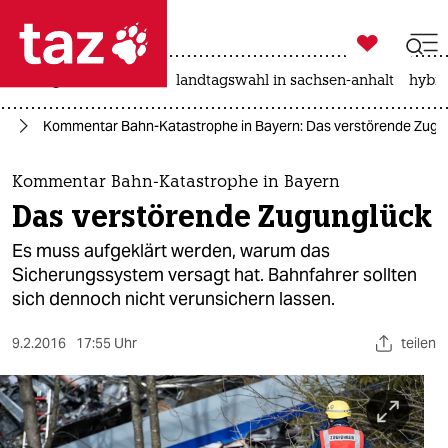

taz zahl ich
niedrigwasser
rente
landtagswahl in sachsen-anhalt
hybri

taz zahl ich
hr
Kommentar Bahn-Katastrophe in Bayern: Das verstörende Zugu
taz zahl ich
themen
Kommentar Bahn-Katastrophe in Bayern
Das verstörende Zugunglück
politik
Es muss aufgeklärt werden, warum das
öko
Sicherungssystem versagt hat. Bahnfahrer sollten
sich dennoch nicht verunsichern lassen.
gesellschaft
9.2.2016
17:55 Uhr
teilen
kultur
sport