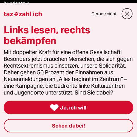
bundestalk
taz
zahl ich
Gerade nicht

fernverbindung
Links lesen, rechts
klima update°
bekämpfen
Mauerecho
Mit doppelter Kraft für eine offene Gesellschaft!
Besonders jetzt brauchen Menschen, die sich gegen
Freie Rede
Rechtsextremismus einsetzen, unsere Solidarität.
Daher gehen 50 Prozent der Einnahmen aus
reingehen
Neuanmeldungen an „Alles beginnt im Zentrum“ –
eine Kampagne, die bedrohte linke Kulturzentren
und Jugendorte unterstützt. Sind Sie dabei?
Newsletter

Ja, ich will
team zukunft
Schon dabei!