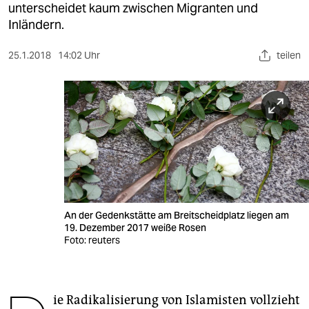
berlin
unterscheidet kaum zwischen Migranten und
Inländern.
nord
25.1.2018
14:02 Uhr
teilen
wahrheit
verlag
verlag
veranstaltungen
shop
fragen & hilfe
An der Gedenkstätte am Breitscheidplatz liegen am
unterstützen
19. Dezember 2017 weiße Rosen
Foto: reuters
abo
genossenschaft
ie Radikalisierung von Islamisten vollzieht