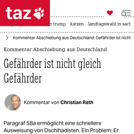

taz zahl ich
bergsteigen
usa unter trump
katzen
landtagswahl in sachs

taz zahl ich
nd
Kommentar Abschiebung aus Deutschland: Gefährder ist nicht g
taz zahl ich
Kommentar Abschiebung aus Deutschland
themen
Gefährder ist nicht gleich
politik
Gefährder
öko
gesellschaft
Kommentar von
Christian Rath
kultur
sport
Paragraf 58a ermöglicht eine schnellere
Ausweisung von Dschihadisten. Ein Problem: Er