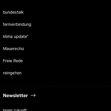
bundestalk
fernverbindung
klima update°
Mauerecho
Freie Rede
reingehen
Newsletter
team zukunft