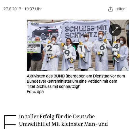
berlin
27.6.2017
19:37 Uhr
teilen
nord
wahrheit
verlag
verlag
veranstaltungen
shop
Aktivisten des BUND übergeben am Dienstag vor dem
Bundesverkehrsministerium eine Petition mit dem
fragen & hilfe
Titel „Schluss mit schmutzig!“
Foto: dpa
unterstützen
abo
E
in toller Erfolg für die Deutsche
genossenschaft
Umwelthilfe! Mit kleinster Man- und