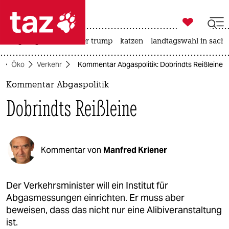

taz zahl ich
bergsteigen
usa unter trump
katzen
landtagswahl in sachs

taz zahl ich
Öko
Verkehr
Kommentar Abgaspolitik: Dobrindts Reißleine
taz zahl ich
Kommentar Abgaspolitik
themen
Dobrindts Reißleine
politik
öko
Kommentar von
Manfred Kriener
gesellschaft
kultur
Der Verkehrsminister will ein Institut für
Abgasmessungen einrichten. Er muss aber
sport
beweisen, dass das nicht nur eine Alibiveranstaltung
ist.