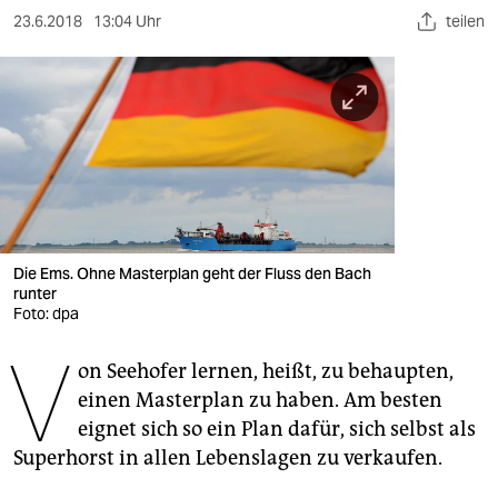
berlin
23.6.2018
13:04 Uhr
teilen
nord
wahrheit
verlag
verlag
veranstaltungen
Die Ems. Ohne Masterplan geht der Fluss den Bach
shop
runter
Foto: dpa
fragen & hilfe
V
unterstützen
on Seehofer lernen, heißt, zu behaupten,
einen Masterplan zu haben. Am besten
abo
eignet sich so ein Plan dafür, sich selbst als
Superhorst in allen Lebenslagen zu verkaufen.
genossenschaft