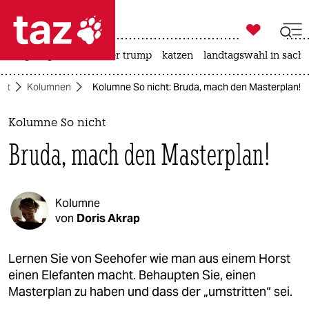

taz zahl ich
bergsteigen
usa unter trump
katzen
landtagswahl in sachs

taz zahl ich
aft
Kolumnen
Kolumne So nicht: Bruda, mach den Masterplan!
taz zahl ich
themen
Kolumne So nicht
Bruda, mach den Masterplan!
politik
öko
Kolumne
gesellschaft
von
Doris Akrap
kultur
Lernen Sie von Seehofer wie man aus einem Horst
einen Elefanten macht. Behaupten Sie, einen
sport
Masterplan zu haben und dass der „umstritten“ sei.