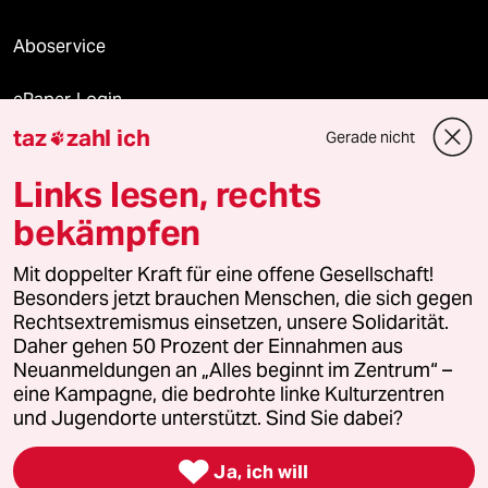
Aboservice
ePaper Login
taz
zahl ich
Gerade nicht

Downloads für Abonnierende
Links lesen, rechts
bekämpfen
© 2026 taz Verlags und Vertriebs GmbH
Alle Rechte vorbehalten. Bei rechtlichen Fragen oder für Genehmigungen
Mit doppelter Kraft für eine offene Gesellschaft!
wenden Sie sich bitte an
lizenzen@taz.de
Besonders jetzt brauchen Menschen, die sich gegen
Rechtsextremismus einsetzen, unsere Solidarität.
Daher gehen 50 Prozent der Einnahmen aus
Feedback
Redaktionsstatut
Kommune-Richtlinien
KI-
Neuanmeldungen an „Alles beginnt im Zentrum“ –
eine Kampagne, die bedrohte linke Kulturzentren
Leitlinie
Informant
Datenschutz
Impressum
AGB
und Jugendorte unterstützt. Sind Sie dabei?
Seitenwende
Einwilligungen widerrufen (Ads)

Ja, ich will