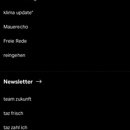
klima update°
Mauerecho
Freie Rede
reingehen
Newsletter
team zukunft
taz frisch
taz zahl ich