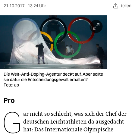
berlin
21.10.2017
13:24 Uhr
teilen
nord
wahrheit
verlag
verlag
veranstaltungen
Die Welt-Anti-Doping-Agentur deckt auf. Aber sollte
shop
sie dafür die Entscheidungsgewalt erhalten?
Foto: ap
fragen & hilfe
Pro
unterstützen
G
abo
ar nicht so schlecht, was sich der Chef der
deutschen Leichtathleten da ausgedacht
genossenschaft
hat: Das Internationale Olympische