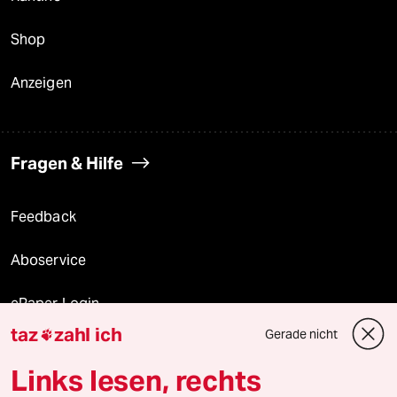
Shop
Anzeigen
Fragen & Hilfe
Feedback
Aboservice
ePaper Login
taz
zahl ich
Gerade nicht

Downloads für Abonnierende
Links lesen, rechts