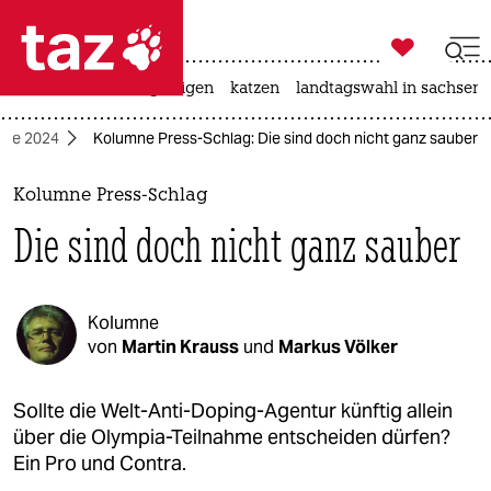

taz zahl ich
ceuta
hitze
bergsteigen
katzen
landtagswahl in sachsen-

taz zahl ich
ele 2024
Kolumne Press-Schlag: Die sind doch nicht ganz sauber
taz zahl ich
themen
Kolumne Press-Schlag
Die sind doch nicht ganz sauber
politik
öko
Kolumne
gesellschaft
von
Martin Krauss
und
Markus Völker
kultur
Sollte die Welt-Anti-Doping-Agentur künftig allein
über die Olympia-Teilnahme entscheiden dürfen?
sport
Ein Pro und Contra.