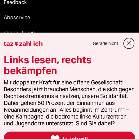
Feedback
Aboservice
ePaper Login
taz
zahl ich
Gerade nicht

Downloads für Abonnierende
Links lesen, rechts
bekämpfen
© 2026 taz Verlags und Vertriebs GmbH
Alle Rechte vorbehalten. Bei rechtlichen Fragen oder für Genehmigungen
Mit doppelter Kraft für eine offene Gesellschaft!
wenden Sie sich bitte an
lizenzen@taz.de
Besonders jetzt brauchen Menschen, die sich gegen
Rechtsextremismus einsetzen, unsere Solidarität.
Daher gehen 50 Prozent der Einnahmen aus
Feedback
Redaktionsstatut
Kommune-Richtlinien
KI-
Neuanmeldungen an „Alles beginnt im Zentrum“ –
eine Kampagne, die bedrohte linke Kulturzentren
Leitlinie
Informant
Datenschutz
Impressum
AGB
und Jugendorte unterstützt. Sind Sie dabei?
Seitenwende
Einwilligungen widerrufen (Ads)

Ja, ich will