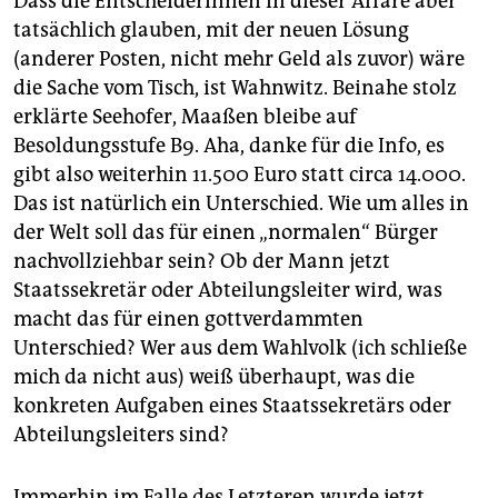
Dass die EntscheiderInnen in dieser Affäre aber
tatsächlich glauben, mit der neuen Lösung
(anderer Posten, nicht mehr Geld als zuvor) wäre
die Sache vom Tisch, ist Wahnwitz. Beinahe stolz
erklärte Seehofer, Maaßen bleibe auf
Besoldungsstufe B9. Aha, danke für die Info, es
gibt also weiterhin 11.500 Euro statt circa 14.000.
Das ist natürlich ein Unterschied. Wie um alles in
der Welt soll das für einen „normalen“ Bürger
nachvollziehbar sein? Ob der Mann jetzt
Staatssekretär oder Abteilungsleiter wird, was
macht das für einen gottverdammten
Unterschied? Wer aus dem Wahlvolk (ich schließe
mich da nicht aus) weiß überhaupt, was die
konkreten Aufgaben eines Staatssekretärs oder
Abteilungsleiters sind?
Immerhin im Falle des Letzteren wurde jetzt