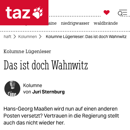

taz zahl ich
hitze
krieg in der ukraine
niedrigwasser
waldbrände

taz zahl ich
schaft
Kolumnen
Kolumne Lügenleser: Das ist doch Wahnwitz
taz zahl ich
themen
Kolumne Lügenleser
Das ist doch Wahnwitz
politik
öko
Kolumne
gesellschaft
von
Juri Sternburg
kultur
Hans-Georg Maaßen wird nun auf einen anderen
Posten versetzt? Vertrauen in die Regierung stellt
sport
auch das nicht wieder her.