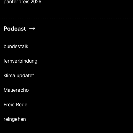
panterpreis 2026
Podcast
bundestalk
fernverbindung
klima update°
Mauerecho
Freie Rede
reingehen