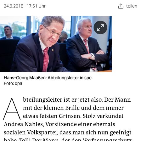
berlin
24.9.2018
17:51 Uhr
teilen
nord
wahrheit
verlag
verlag
veranstaltungen
Hans-Georg Maaßen: Abteilungsleiter in spe
shop
Foto: dpa
fragen & hilfe
A
bteilungsleiter ist er jetzt also. Der Mann
unterstützen
mit der kleinen Brille und dem immer
etwas feisten Grinsen. Stolz verkündet
abo
Andrea Nahles, Vorsitzende einer ehemals
genossenschaft
sozialen Volkspartei, dass man sich nun geeinigt
habe. Toll! Der Mann, der den Verfassungsschutz