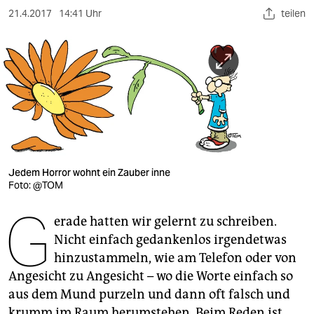
berlin
21.4.2017
14:41 Uhr
teilen
nord
wahrheit
verlag
verlag
veranstaltungen
Jedem Horror wohnt ein Zauber inne
shop
Foto: @TOM
fragen & hilfe
G
erade hatten wir gelernt zu schrei­ben.
unterstützen
Nicht einfach gedankenlos irgendetwas
hinzustammeln, wie am Telefon oder von
abo
Angesicht zu Angesicht – wo die Worte einfach so
genossenschaft
aus dem Mund purzeln und dann oft falsch und
krumm im Raum herumstehen. Beim Reden ist