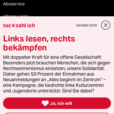
Aboservice
ePaper Login
taz
zahl ich
Gerade nicht

Downloads für Abonnierende
Links lesen, rechts
bekämpfen
© 2026 taz Verlags und Vertriebs GmbH
Mit doppelter Kraft für eine offene Gesellschaft!
Alle Rechte vorbehalten. Bei rechtlichen Fragen oder für Genehmigungen
wenden Sie sich bitte an
lizenzen@taz.de
Besonders jetzt brauchen Menschen, die sich gegen
Rechtsextremismus einsetzen, unsere Solidarität.
Daher gehen 50 Prozent der Einnahmen aus
Feedback
Redaktionsstatut
Kommune-Richtlinien
KI-
Neuanmeldungen an „Alles beginnt im Zentrum“ –
eine Kampagne, die bedrohte linke Kulturzentren
Leitlinie
Informant
Datenschutz
Impressum
AGB
und Jugendorte unterstützt. Sind Sie dabei?
Seitenwende
Einwilligungen widerrufen (Ads)

Ja, ich will