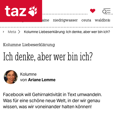

taz zahl ich
hitze
krieg in der ukraine
niedrigwasser
ceuta
waldbrän

taz zahl ich
Meta
Kolumne Liebeserklärung: Ich denke, aber wer bin ich?
taz zahl ich
themen
Kolumne Liebeserklärung
Ich denke, aber wer bin ich?
politik
öko
Kolumne
gesellschaft
von
Ariane Lemme
kultur
Facebook will Gehirnaktivität in Text umwandeln.
Was für eine schöne neue Welt, in der wir genau
sport
wissen, was wir voneinander halten können!