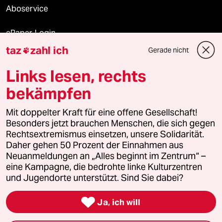
Aboservice
ePaper Login
taz
zahl ich
Gerade nicht

Downloads für Abonnierende
Links lesen, rechts
bekämpfen
© 2026 taz Verlags und Vertriebs GmbH
Mit doppelter Kraft für eine offene Gesellschaft!
Alle Rechte vorbehalten. Bei rechtlichen Fragen oder für Genehmigungen
wenden Sie sich bitte an
lizenzen@taz.de
Besonders jetzt brauchen Menschen, die sich gegen
Rechtsextremismus einsetzen, unsere Solidarität.
Daher gehen 50 Prozent der Einnahmen aus
Feedback
Redaktionsstatut
Kommune-Richtlinien
KI-
Neuanmeldungen an „Alles beginnt im Zentrum“ –
eine Kampagne, die bedrohte linke Kulturzentren
Leitlinie
Informant
Datenschutz
Impressum
AGB
und Jugendorte unterstützt. Sind Sie dabei?
Seitenwende
Einwilligungen widerrufen (Ads)

Ja, ich will