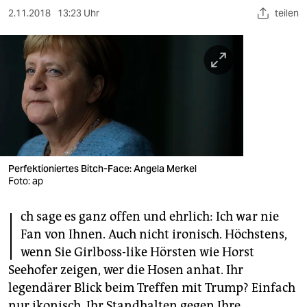
berlin
2.11.2018
13:23 Uhr
teilen
nord
wahrheit
verlag
verlag
veranstaltungen
Perfektioniertes Bitch-Face: Angela Merkel
shop
Foto: ap
fragen & hilfe
I
ch sage es ganz offen und ehrlich: Ich war nie
unterstützen
Fan von Ihnen. Auch nicht ironisch. Höchstens,
wenn Sie Girlboss-like Hörsten wie Horst
abo
Seehofer zeigen, wer die Hosen anhat. Ihr
genossenschaft
legendärer Blick beim Treffen mit Trump? Einfach
nur ikonisch. Ihr Standhalten gegen Ihre