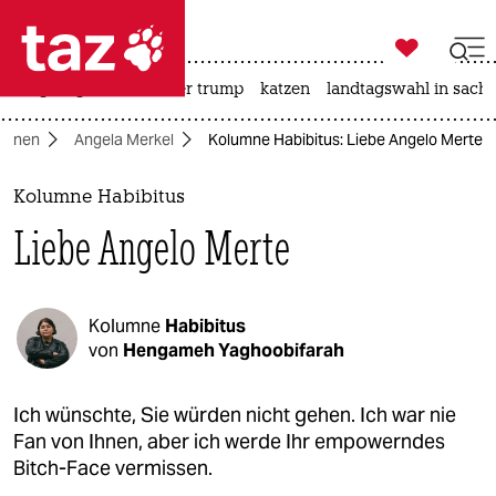

taz zahl ich
bergsteigen
usa unter trump
katzen
landtagswahl in sachs

taz zahl ich
umnen
Angela Merkel
Kolumne Habibitus: Liebe Angelo Merte
taz zahl ich
themen
Kolumne Habibitus
Liebe Angelo Merte
politik
öko
Kolumne
Habibitus
gesellschaft
von
Hengameh Yaghoobifarah
kultur
Ich wünschte, Sie würden nicht gehen. Ich war nie
Fan von Ihnen, aber ich werde Ihr empowerndes
sport
Bitch-Face vermissen.