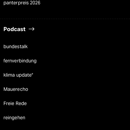
panterpreis 2026
Podcast
bundestalk
fernverbindung
klima update°
Mauerecho
Freie Rede
reingehen