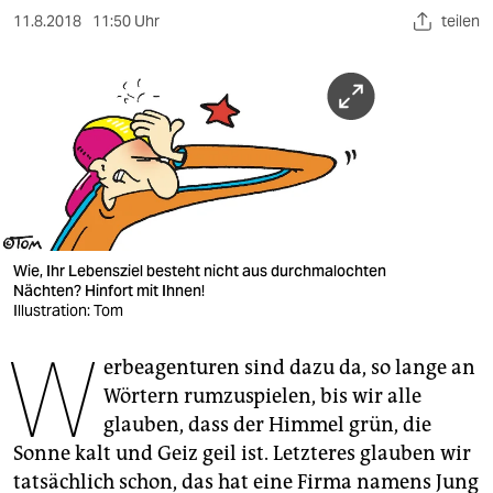
berlin
11.8.2018
11:50 Uhr
teilen
nord
wahrheit
verlag
verlag
veranstaltungen
Wie, Ihr Lebensziel besteht nicht aus durchmalochten
shop
Nächten? Hinfort mit Ihnen!
Illustration: Tom
fragen & hilfe
W
unterstützen
erbeagenturen sind dazu da, so lange an
Wörtern rumzuspielen, bis wir alle
abo
glauben, dass der Himmel grün, die
Sonne kalt und Geiz geil ist. Letzteres glauben wir
genossenschaft
tatsächlich schon, das hat eine Firma namens Jung