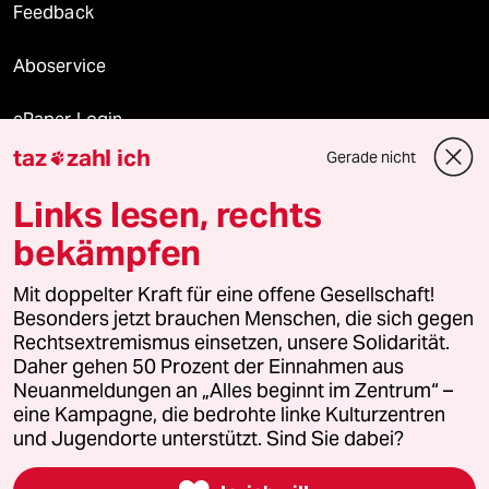
Feedback
Aboservice
ePaper Login
taz
zahl ich
Gerade nicht

Downloads für Abonnierende
Links lesen, rechts
bekämpfen
© 2026 taz Verlags und Vertriebs GmbH
Mit doppelter Kraft für eine offene Gesellschaft!
Alle Rechte vorbehalten. Bei rechtlichen Fragen oder für Genehmigungen
wenden Sie sich bitte an
lizenzen@taz.de
Besonders jetzt brauchen Menschen, die sich gegen
Rechtsextremismus einsetzen, unsere Solidarität.
Daher gehen 50 Prozent der Einnahmen aus
Feedback
Redaktionsstatut
Kommune-Richtlinien
KI-
Neuanmeldungen an „Alles beginnt im Zentrum“ –
eine Kampagne, die bedrohte linke Kulturzentren
Leitlinie
Informant
Datenschutz
Impressum
AGB
und Jugendorte unterstützt. Sind Sie dabei?
Seitenwende
Einwilligungen widerrufen (Ads)