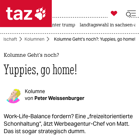

taz zahl ich
nahost-konflikt
usa unter trump
landtagswahl in sachsen-an

taz zahl ich
ellschaft
Kolumnen
Kolumne Geht’s noch?: Yuppies, go home!
taz zahl ich
themen
Kolumne Geht’s noch?
Yuppies, go home!
politik
öko
Kolumne
gesellschaft
von
Peter Weissenburger
kultur
Work-Life-Balance fordern? Eine „freizeitorientierte
Schonhaltung“, ätzt Werbeagentur-Chef von Matt.
sport
Das ist sogar strategisch dumm.