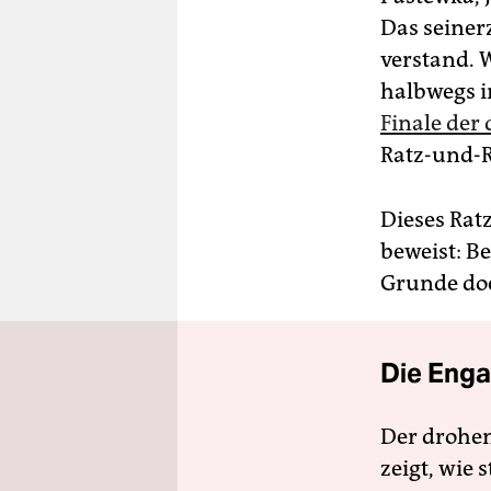
Das seinerz
verstand. 
halbwegs i
Finale der 
Ratz-und-R
Dieses Rat
beweist: Be
Grunde doc
Die Enga
Der drohe
zeigt, wie