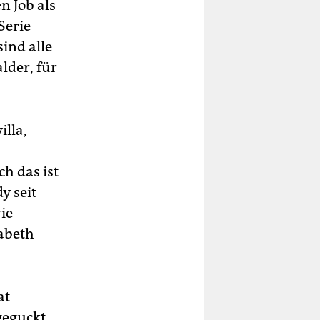
n Job als
Serie
sind alle
lder, für
illa,
h das ist
y seit
ie
sabeth
at
geguckt.