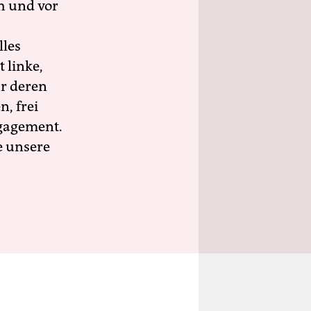
h und vor
lles
 linke,
ür deren
n, frei
ngagement.
e unsere