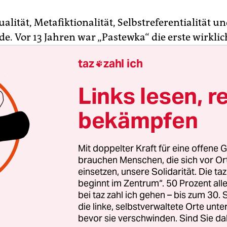
ualität, Metafiktionalität, Selbstreferentialität un
e. Vor 13 Jahren war „Pastewka“ die erste wirklic
erne deutsche Fernsehserie. In der gab der
Come
taz
zahl ich

stewka
zum Fremdschämen komisch einen Come
tian Pastewka, der, wie er, Louis de Funès und „D
Links lesen, r
e und auch sonst einiges mit ihm gemeinsam hatte
eriengucken. Was hat er nicht alles erduldet, um
bekämpfen
ollamt liegende „Homeland“-DVD zu kommen (wer
al einen ganzen Tag beim Zollamt Schöneberg v
Mit doppelter Kraft für eine offene G
e mitfühlen).
brauchen Menschen, die sich vor O
einsetzen, unsere Solidarität. Die ta
beginnt im Zentrum“. 50 Prozent a
ten Staffel handelt nun eine Episode von seinem
bei taz zahl ich gehen – bis zum 30
lten Bemühen um eine andere DVD aus einem un
die linke, selbstverwaltete Orte unte
tzierend ins Bild gesetzten Elektronikmarkt. Die
bevor sie verschwinden. Sind Sie da