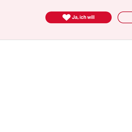
n zitiert Hella von Sinnen: „Helga! Der Pastewka 
hrones‘ nicht!“ Dass Pastewka im Streamingzeita

Ja, ich will
 entbehrt nicht einer – selbstreferentiellen – I
achte Staffel „Pastewka“ nicht länger von Sat.1, 
auseigenem Streamingdienst.