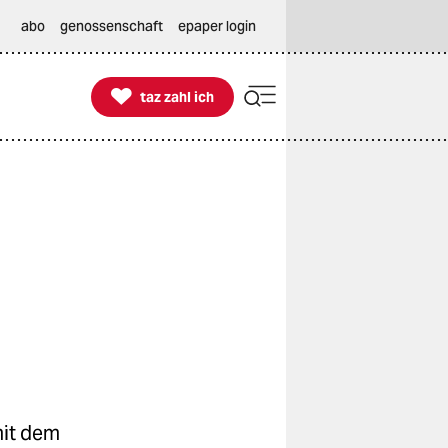
abo
genossenschaft
epaper login

taz zahl ich
taz zahl ich
mit dem