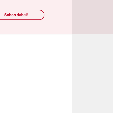
kennt
lter noch
Schon dabei!
ronie. Kommt
sondern von