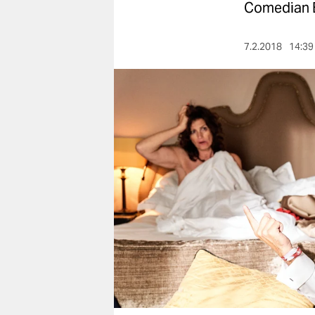
berlin
Comedian B
nord
7.2.2018
14:39
wahrheit
verlag
verlag
veranstaltungen
shop
fragen & hilfe
unterstützen
abo
genossenschaft