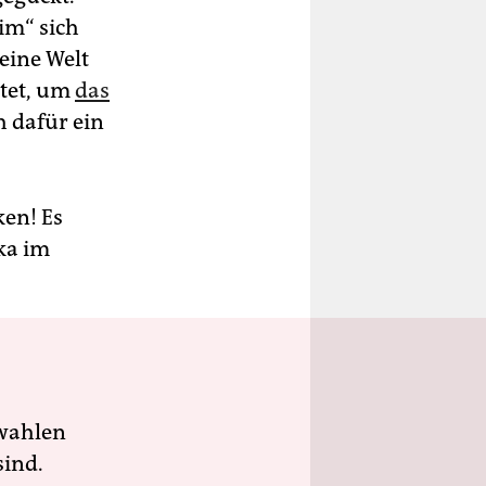
im“ sich
eine Welt
htet, um
das
h dafür ein
ken! Es
wka im
wahlen
sind.