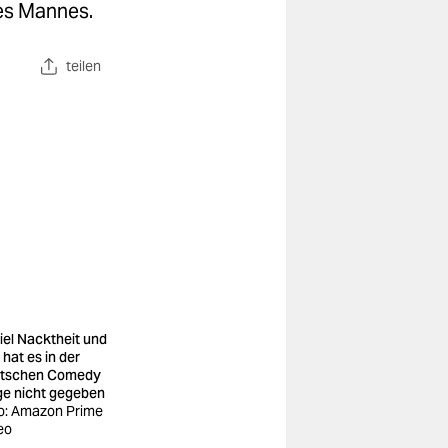
es Mannes.
teilen
iel Nacktheit und
 hat es in der
tschen Comedy
ge nicht gegeben
o: Amazon Prime
eo