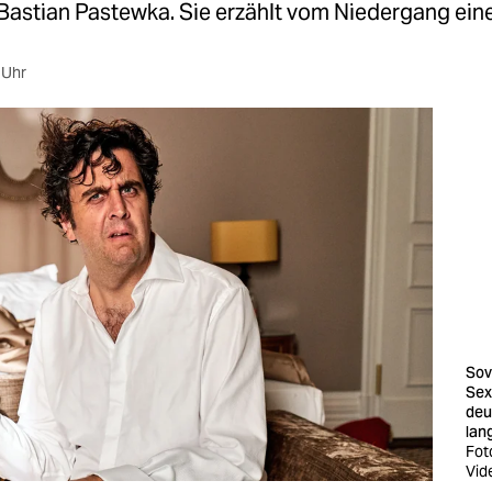
astian Pastewka. Sie erzählt vom Niedergang ein
 Uhr
Sov
Sex
deu
lan
Fot
Vid