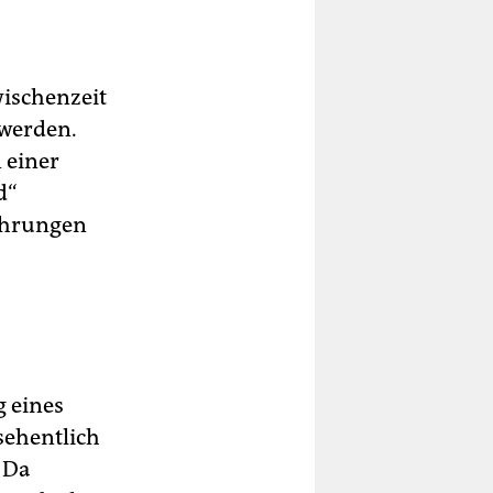
wischenzeit
 werden.
 einer
d“
fahrungen
g eines
sehentlich
 Da