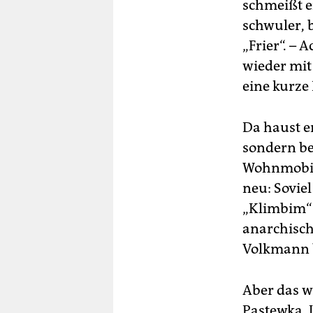
schmeißt e
schwuler, 
„Frier“. – 
wieder mit
eine kurze 
Da haust er
sondern be
Wohnmobil.
neu: Sovie
„Klimbim“ 
anarchisch
Volkmann b
Aber das w
Pastewka, 