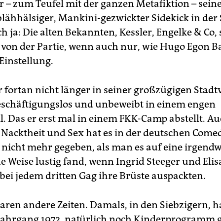
r – zum Teufel mit der ganzen Metafiktion – seine
blähhälsiger, Mankini-gezwickter Sidekick in der 
Ach ja: Die alten Bekannten, Kessler, Engelke & Co, 
 von der Partie, wenn auch nur, wie Hugo Egon Ba
Einstellung.
 fortan nicht länger in seiner großzügigen Stadtv
schäftigungslos und unbeweibt in einem engen
 Das er erst mal in einem FKK-Camp abstellt. Auc
l Nacktheit und Sex hat es in der deutschen Comed
nicht mehr gegeben, als man es auf eine irgendw
e Weise lustig fand, wenn Ingrid Steeger und Eli
ei jedem dritten Gag ihre Brüste auspackten.
aren andere Zeiten. Damals, in den Siebzigern, h
Jahrgang 1972, natürlich noch Kinderprogramm 