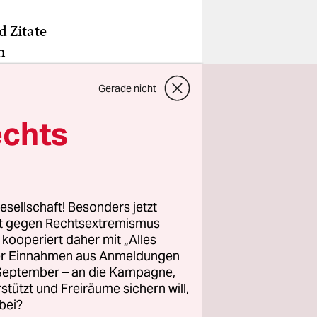
d Zitate
h
dian
Gerade nicht
dian
ie drei
echts
. Etwa das
 endlich an
 in Berlin
erbracht
esellschaft! Besonders jetzt
rt gegen Rechtsextremismus
z kooperiert daher mit „Alles
ller Einnahmen aus Anmeldungen
. September – an die Kampagne,
verhohlen
rstützt und Freiräume sichern will,
bei?