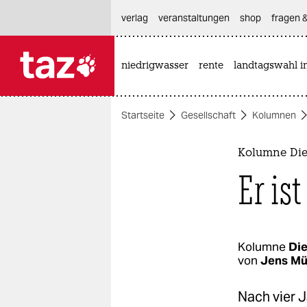
hautnavigation anspringen
hauptinhalt anspringen
footer anspringen
verlag
veranstaltungen
shop
fragen &
niedrigwasser
rente
landtagswahl i

taz zahl ich
taz zahl ich
Startseite
Gesellschaft
Kolumnen
themen
politik
Kolumne Die
Er ist
öko
gesellschaft
kultur
Kolumne
Die
von
Jens Mü
sport
Nach vier J