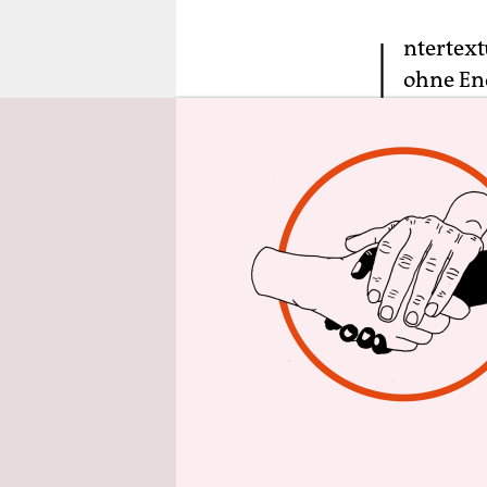
epaper login
I
ntertext
ohne End
postmod
Bastian Pa
namens Bas
???“ liebt
obsessive S
die beim Z
schon einm
hat, konnt
In der ach
verzweife
produktpla