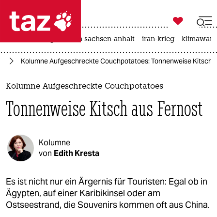

taz zahl ich
hitze
landtagswahl in sachsen-anhalt
iran-krieg
klimawand

taz zahl ich
se
Kolumne Aufgeschreckte Couchpotatoes: Tonnenweise Kitsch a
taz zahl ich
themen
Kolumne Aufgeschreckte Couchpotatoes
Tonnenweise Kitsch aus Fernost
politik
öko
Kolumne
gesellschaft
von
Edith Kresta
kultur
Es ist nicht nur ein Ärgernis für Touristen: Egal ob in
Ägypten, auf einer Karibikinsel oder am
sport
Ostseestrand, die Souvenirs kommen oft aus China.