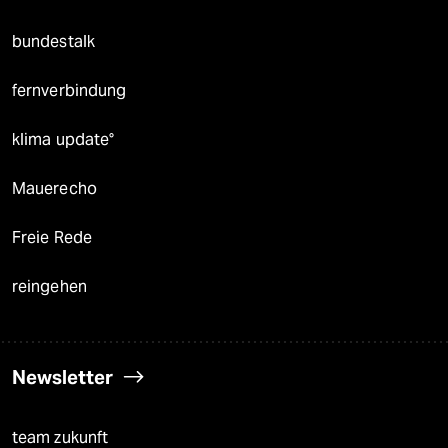
bundestalk
fernverbindung
klima update°
Mauerecho
Freie Rede
reingehen
Newsletter
team zukunft