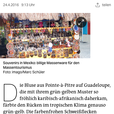
berlin
24.4.2016
9:13 Uhr
teilen
nord
wahrheit
verlag
verlag
veranstaltungen
Souvenirs in Mexiko: billige Massenware für den
shop
Massentourismus
Foto: imago/Marc Schüler
fragen & hilfe
D
unterstützen
ie Bluse aus Pointe-à-Pitre auf Guadeloupe,
die mit ihrem grün-gelben Muster so
abo
fröhlich karibisch-afrikanisch daherkam,
färbte den Rücken im tropischen Klima genauso
genossenschaft
grün-gelb. Die farbenfrohen Schweißflecken