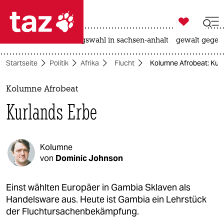

taz zahl ich
hitze
surfen
landtagswahl in sachsen-anhalt
gewalt gegen

taz zahl ich
Startseite
Politik
Afrika
Flucht
Kolumne Afrobeat: Kur
taz zahl ich
themen
Kolumne Afrobeat
Kurlands Erbe
politik
öko
Kolumne
gesellschaft
von
Dominic Johnson
kultur
Einst wählten Europäer in Gambia Sklaven als
Handelsware aus. Heute ist Gambia ein Lehrstück
sport
der Fluchtursachenbekämpfung.