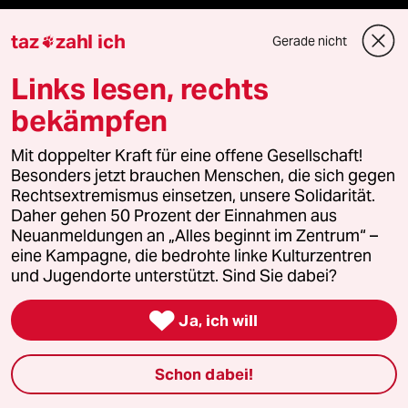
Shop
taz
zahl ich
Gerade nicht

Anzeigen
Links lesen, rechts
bekämpfen
Fragen & Hilfe
Mit doppelter Kraft für eine offene Gesellschaft!
Besonders jetzt brauchen Menschen, die sich gegen
Rechtsextremismus einsetzen, unsere Solidarität.
Feedback
Daher gehen 50 Prozent der Einnahmen aus
Neuanmeldungen an „Alles beginnt im Zentrum“ –
Aboservice
eine Kampagne, die bedrohte linke Kulturzentren
und Jugendorte unterstützt. Sind Sie dabei?
ePaper Login

Ja, ich will
Downloads für Abonnierende
Schon dabei!