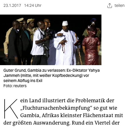
berlin
23.1.2017
14:24 Uhr
teilen
nord
wahrheit
verlag
verlag
veranstaltungen
Guter Grund, Gambia zu verlassen: Ex-Diktator Yahya
shop
Jammeh (mitte, mit weißer Kopfbedeckung) vor
seinem Abflug ins Exil
fragen & hilfe
Foto: reuters
K
unterstützen
ein Land illustriert die Problematik der
abo
„Fluchtursachenbekämpfung“ so gut wie
Gambia, Afrikas kleinster Flächenstaat mit
genossenschaft
der größten Auswanderung. Rund ein Viertel der