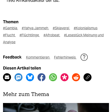
1990 Afrikaredakteur der taz.
Themen
#Gambia
#Yahya Jammeh
#Sklaverei
#Kolonialismus
#Flucht
#Flüchtlinge
#Afrobeat
#Lesestück Meinung und
Analyse
Feedback
Kommentieren
Fehlerhinweis
Diesen Artikel teilen
Mehr zum Thema