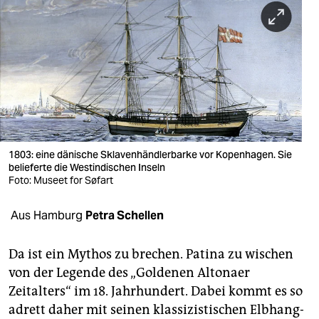
berlin
nord
wahrheit
verlag
verlag
veranstaltungen
1803: eine dänische Sklavenhändlerbarke vor Kopenhagen. Sie
belieferte die Westindischen Inseln
shop
Foto: Museet for Søfart
fragen & hilfe
Aus Hamburg
Petra Schellen
unterstützen
Da ist ein Mythos zu brechen. Patina zu wischen
abo
von der Legende des „Goldenen Altonaer
Zeitalters“ im 18. Jahrhundert. Dabei kommt es so
genossenschaft
adrett daher mit seinen klassizistischen Elbhang-