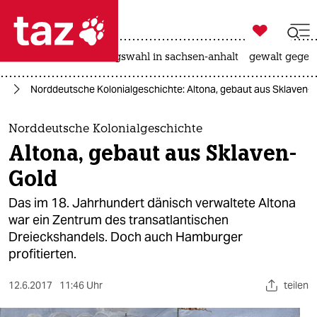

taz zahl ich
hitze
surfen
landtagswahl in sachsen-anhalt
gewalt gegen

taz zahl ich
rd
Norddeutsche Kolonialgeschichte: Altona, gebaut aus Sklaven-
taz zahl ich
themen
Norddeutsche Kolonialgeschichte
Altona, gebaut aus Sklaven-
politik
Gold
öko
Das im 18. Jahrhundert dänisch verwaltete Altona
war ein Zentrum des transatlantischen
gesellschaft
Dreieckshandels. Doch auch Hamburger
profitierten.
kultur
sport
12.6.2017
11:46 Uhr
teilen