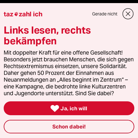
taz
zahl ich
Gerade nicht

Unterstützen
Links lesen, rechts
bekämpfen
abo
Mit doppelter Kraft für eine offene Gesellschaft!
genossenschaft
Besonders jetzt brauchen Menschen, die sich gegen
Rechtsextremismus einsetzen, unsere Solidarität.
taz zahl ich
Daher gehen 50 Prozent der Einnahmen aus
Neuanmeldungen an „Alles beginnt im Zentrum“ –
recherchefonds ausland
eine Kampagne, die bedrohte linke Kulturzentren
und Jugendorte unterstützt. Sind Sie dabei?
panterstiftung

Ja, ich will
panterpreis 2026
Schon dabei!