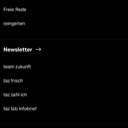
Freie Rede
reingehen
Newsletter
team zukunft
taz frisch
taz zahl ich
taz lab Infobrief