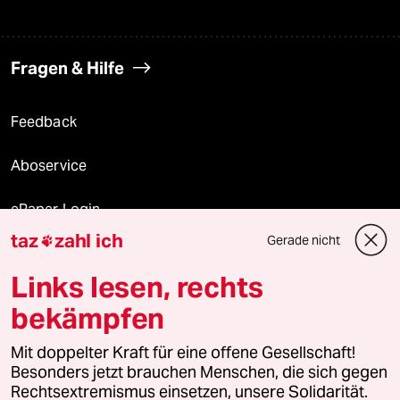
Fragen & Hilfe
Feedback
Aboservice
ePaper Login
taz
zahl ich
Gerade nicht

Downloads für Abonnierende
Links lesen, rechts
bekämpfen
© 2026 taz Verlags und Vertriebs GmbH
Mit doppelter Kraft für eine offene Gesellschaft!
Alle Rechte vorbehalten. Bei rechtlichen Fragen oder für Genehmigungen
wenden Sie sich bitte an
lizenzen@taz.de
Besonders jetzt brauchen Menschen, die sich gegen
Rechtsextremismus einsetzen, unsere Solidarität.