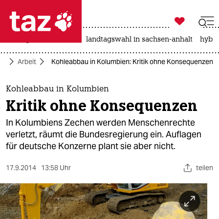

taz zahl ich
niedrigwasser
rente
landtagswahl in sachsen-anhalt
hybri

taz zahl ich
ko
Arbeit
Kohleabbau in Kolumbien: Kritik ohne Konsequenzen
taz zahl ich
themen
Kohleabbau in Kolumbien
Kritik ohne Konsequenzen
politik
In Kolumbiens Zechen werden Menschenrechte
öko
verletzt, räumt die Bundesregierung ein. Auflagen
für deutsche Konzerne plant sie aber nicht.
gesellschaft
17.9.2014
13:58 Uhr
teilen
kultur
sport