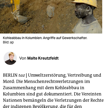
berlin
nord
wahrheit
verlag
Kohleabbau in Kolumbien: Angriffe auf Gewerkschafter.
verlag
Bild: ap
veranstaltungen
Von
Malte Kreutzfeldt
shop
fragen & hilfe
BERLIN
taz
|
Umweltzerstörung, Vertreibung und
unterstützen
Mord: Die Menschenrechtsverletzungen im
Zusammenhang mit dem Kohleabbau in
abo
Kolumbien sind gut dokumentiert. Die Vereinten
genossenschaft
Nationen bemängeln die Verletzungen der Rechte
der indigenen Bevölkerung, die für den