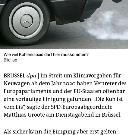
berlin
nord
wahrheit
verlag
verlag
Wie viel Kohlendioxid darf hier rauskommen?
Bild: ap
veranstaltungen
BRÜSSEL
dpa
| Im Streit um Klimavorgaben für
shop
Neuwagen ab dem Jahr 2020 haben Vertreter des
fragen & hilfe
Europaparlaments und der EU-Staaten offenbar
eine vorläufige Einigung gefunden. „Die Kuh ist
unterstützen
vom Eis“, sagte der SPD-Europaabgeordnete
abo
Matthias Groote am Dienstagabend in Brüssel.
genossenschaft
Als sicher kann die Einigung aber erst gelten,