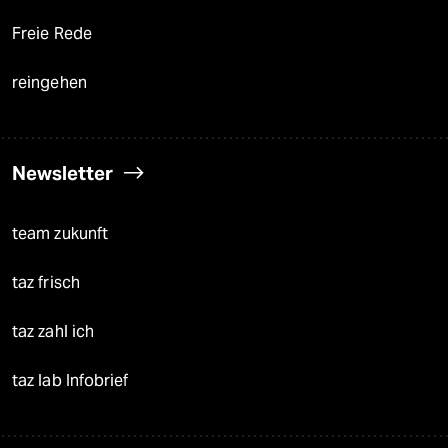
Freie Rede
reingehen
Newsletter
team zukunft
taz frisch
taz zahl ich
taz lab Infobrief