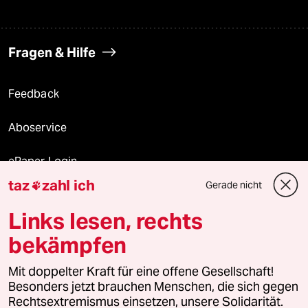
Fragen & Hilfe
Feedback
Aboservice
ePaper Login
taz
zahl ich
Gerade nicht

Downloads für Abonnierende
Links lesen, rechts
bekämpfen
© 2026 taz Verlags und Vertriebs GmbH
Mit doppelter Kraft für eine offene Gesellschaft!
Alle Rechte vorbehalten. Bei rechtlichen Fragen oder für Genehmigungen
wenden Sie sich bitte an
lizenzen@taz.de
Besonders jetzt brauchen Menschen, die sich gegen
Rechtsextremismus einsetzen, unsere Solidarität.