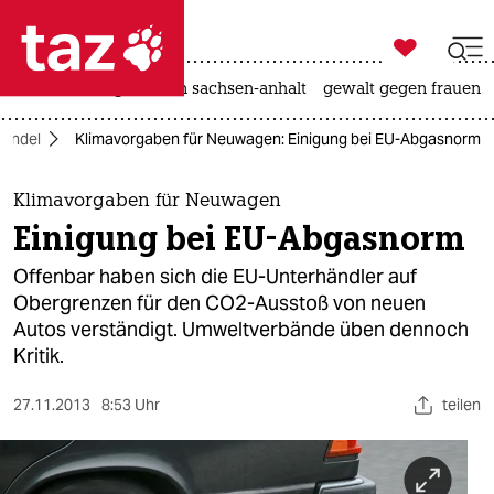

taz zahl ich
hitze
landtagswahl in sachsen-anhalt
gewalt gegen frauen

taz zahl ich
wandel
Klimavorgaben für Neuwagen: Einigung bei EU-Abgasnorm
taz zahl ich
themen
Klimavorgaben für Neuwagen
Einigung bei EU-Abgasnorm
politik
Offenbar haben sich die EU-Unterhändler auf
öko
Obergrenzen für den CO2-Ausstoß von neuen
Autos verständigt. Umweltverbände üben dennoch
gesellschaft
Kritik.
kultur
27.11.2013
8:53 Uhr
teilen
sport