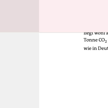
Klimawande
Fortschrit
Gesellscha
nicht aus“,
liegt wohl
Tonne CO
2
wie in Deu