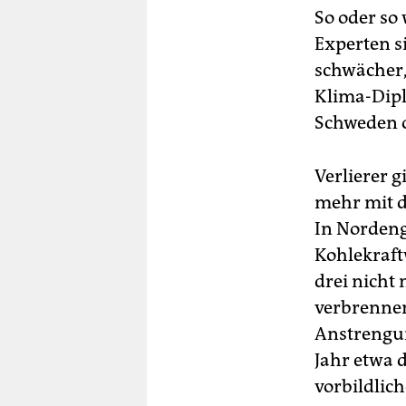
So oder so
Experten s
schwächer,
Klima-Dipl
Schweden o
Verlierer g
mehr mit d
In Nordeng
Kohlekraft
drei nicht
verbrennen
Anstrengun
Jahr etwa d
vorbildlich