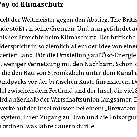
Way of Klimaschutz
pielt der Weltmeister gegen den Abstieg. The Briti
de stößt an seine Grenzen. Und nun gefährdet a
 bisher Erreichte beim Klimaschutz. Der britische
iderspricht in so ziemlich allem der Idee von ein
ierten Land. Für die Umstellung auf Öko-Energie
t weniger Vernetzung mit den Nachbarn. Schon s
, die den Bau von Stromkabeln unter dem Kanal 
indparks vor der britischen Küste finanzieren. D
l zwischen dem Festland und der Insel, die viel
ird außerhalb der Wirtschaftsunion langsamer. 
erke auf der Insel müssen bei einem „Brexatom“
ssystem, ihren Zugang zu Uran und die Entsorgu
u ordnen, was Jahre dauern dürfte.