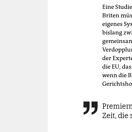
Eine Studi
Briten müs
eigenes Sy
bislang zw
gemeinsam
Verdopplun
der Expert
die EU, da
wenn die B
Gerichtsho
Premierm

Zeit, die 