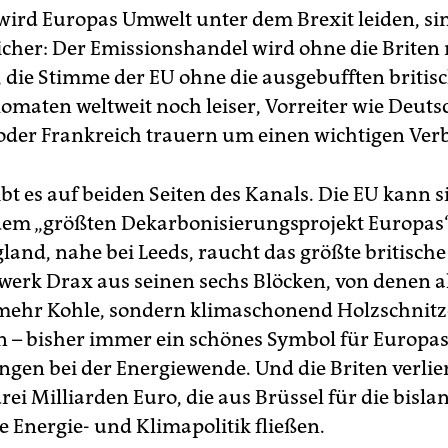
 wird Europas Umwelt unter dem Brexit leiden, si
icher: Der Emissionshandel wird ohne die Briten
 die Stimme der EU ohne die ausgebufften britis
omaten weltweit noch leiser, Vorreiter wie Deuts
der Frankreich trauern um einen wichtigen Ver
ibt es auf beiden Seiten des Kanals. Die EU kann s
em „größten Dekarbonisierungsprojekt Europas“
land, nahe bei Leeds, raucht das größte britische
werk Drax aus seinen sechs Blöcken, von denen a
 mehr Kohle, sondern klimaschonend Holzschnitz
 – bisher immer ein schönes Symbol für Europa
gen bei der Energiewende. Und die Briten verlie
rei Milliarden Euro, die aus Brüssel für die bisla
e Energie- und Klimapolitik fließen.