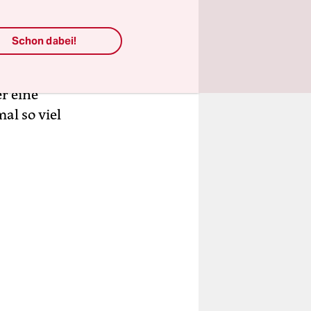
 die
Schon dabei!
ßen sich
sation. Das
r eine
mal so viel