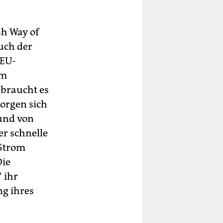
sh Way of
uch der
 EU-
em
 braucht es
orgen sich
und von
er schnelle
 Strom
Die
 ihr
ng ihres