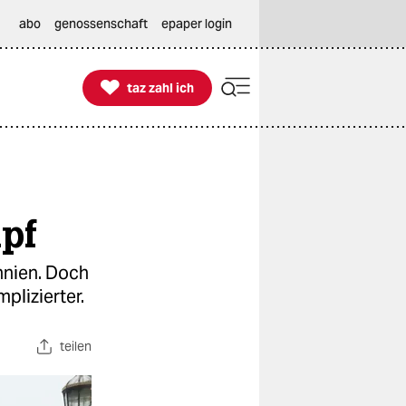
abo
genossenschaft
epaper login

taz zahl ich
taz zahl ich
pf
nnien. Doch
plizierter.
teilen