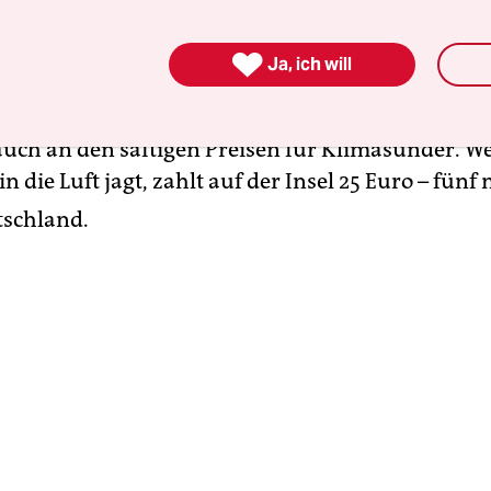
l-Komitee (CCC) misst und kritisiert regelmäßig
te der Regierung auf dem Weg zur klimaneutralen

Ja, ich will
ft. „Klimaschutz und Wirtschaftswachstum schlie
 bilanziert die aktuelle Studie einer Umweltorgani
 auch an den saftigen Preisen für Klimasünder. We
in die Luft jagt, zahlt auf der Insel 25 Euro – fünf 
tschland.