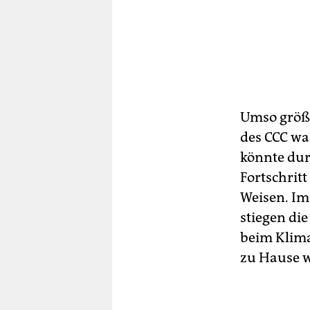
Umso größe
des CCC wa
könnte dur
Fortschrit
Weisen. Im
stiegen di
beim Klima
zu Hause w