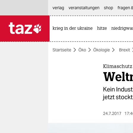
hautnavigation anspringen
hauptinhalt anspringen
footer anspringen
verlag
veranstaltungen
shop
fragen &
krieg in der ukraine
hitze
niedrigwa

taz zahl ich
taz zahl ich
Startseite
Öko
Ökologie
Brexit
themen
politik
Klimaschutz
Welt
öko
Kein Indust
gesellschaft
jetzt stock
kultur
24.7.2017
17:4
sport