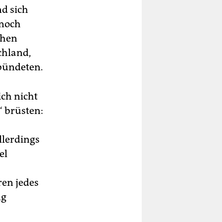
nd sich
 noch
chen
chland,
bündeten.
ich nicht
 brüsten:
llerdings
el
s
ren jedes
ng