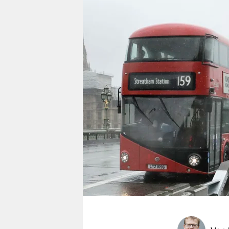
berlin
nord
wahrheit
verlag
verlag
veranstaltungen
shop
fragen & hilfe
unterstützen
abo
genossenschaft