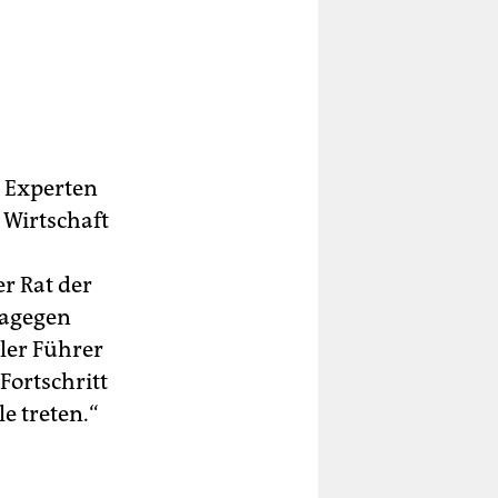
e Experten
 Wirtschaft
“
r Rat der
dagegen
ler Führer
Fortschritt
e treten.“