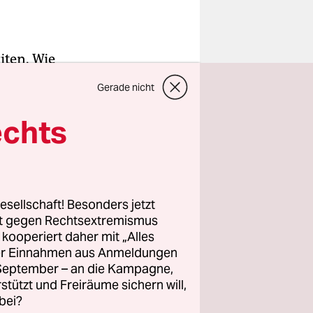
iten. Wie
Gerade nicht
Heathrow –
 Kunst in
echts
 haben die
gen bleibt
esellschaft! Besonders jetzt
rt gegen Rechtsextremismus
n,
z kooperiert daher mit „Alles
ller Einnahmen aus Anmeldungen
 bereits
. September – an die Kampagne,
rstützt und Freiräume sichern will,
n hinweg
bei?
hängiges