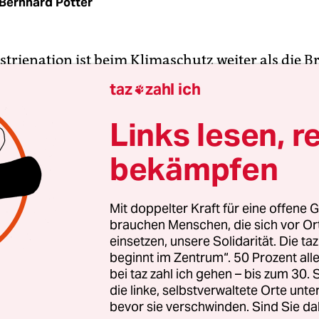
Bernhard Pötter
trienation ist beim Klimaschutz weiter als die Br
nsel ist, zeigen nicht nur die größte schwimmende
taz
zahl ich

e der Welt – 13 Kilometer hinter dem Flughafen 
eltberühmte Tate Gallery in London, die moderne
Links lesen, r
lgelegten Kohlekraftwerk ausstellt: Um 42 Prozent
bekämpfen
 1990 CO
-Emissionen gesenkt. Deutschland hinge
2
ent stehen.
Mit doppelter Kraft für eine offene G
brauchen Menschen, die sich vor O
nien, das Mutterland der industriellen Revolutio
einsetzen, unsere Solidarität. Die ta
bis 2025 vollständig auf Kohle. Anders als im
beginnt im Zentrum“. 50 Prozent a
deland Deutschland hat das britische Parlament
bei taz zahl ich gehen – bis zum 30
die linke, selbstverwaltete Orte unte
em „Climate Change Act“ über alle Parteigrenze
bevor sie verschwinden. Sind Sie da
chutz für Jahrzehnte festgeschrieben; ein unab