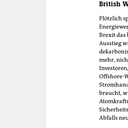
British 
Plötzlich s
Energiewen
Brexit das
Ausstieg w
dekarbonis
mehr, nich
Investoren
Offshore-W
Stromhande
braucht, w
Atomkraftw
Sicherheit
Abfalls ne