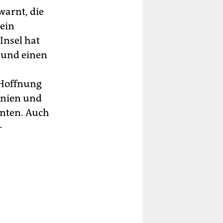
arnt, die
ein
Insel hat
 und einen
 Hoffnung
nnien und
nnten. Auch
-