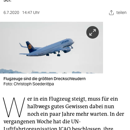
berlin
nord
6.7.2020
14:47 Uhr
teilen
wahrheit
verlag
verlag
veranstaltungen
shop
Flugzeuge sind die größten Dreckschleudern
Foto: Christoph Soeder/dpa
fragen & hilfe
W
unterstützen
er in ein Flugzeug steigt, muss für ein
halbwegs gutes Gewissen dabei nun
abo
noch ein paar Jahre mehr warten. In der
genossenschaft
vergangenen Woche hat die UN-
Luftfahrtorganisation ICAO beschlossen, ihre