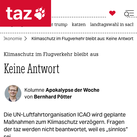

taz zahl ich
bergsteigen
usa unter trump
katzen
landtagswahl in sachs

taz zahl ich
Ökonomie
Klimaschutz im Flugverkehr bleibt aus: Keine Antwort
taz zahl ich
themen
Klimaschutz im Flugverkehr bleibt aus
Keine Antwort
politik
öko
Kolumne
Apokalypse der Woche
gesellschaft
von
Bernhard Pötter
kultur
Die UN-Luftfahrtorganisation ICAO wird geplante
Maßnahmen zum Klimaschutz verzögern. Fragen
sport
der taz werden nicht beantwortet, weil es „sinnlos“
sei.