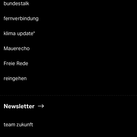
bundestalk
fernverbindung
klima update°
Mauerecho
Freie Rede
reingehen
Newsletter
team zukunft