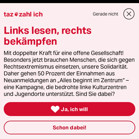
recherchefonds ausland
taz
zahl ich
Gerade nicht

panterstiftung
Links lesen, rechts
bekämpfen
panterpreis 2026
Mit doppelter Kraft für eine offene Gesellschaft!
Besonders jetzt brauchen Menschen, die sich gegen
Rechtsextremismus einsetzen, unsere Solidarität.
Podcast
Daher gehen 50 Prozent der Einnahmen aus
Neuanmeldungen an „Alles beginnt im Zentrum“ –
eine Kampagne, die bedrohte linke Kulturzentren
bundestalk
und Jugendorte unterstützt. Sind Sie dabei?
fernverbindung

Ja, ich will
klima update°
Schon dabei!
Mauerecho