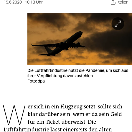
berlin
15.6.2020
10:18 Uhr
teilen
nord
wahrheit
verlag
verlag
veranstaltungen
Die Luftfahrtindustrie nutzt die Pandemie, um sich aus
shop
ihrer Verpflichtung davonzustehlen
Foto: dpa
fragen & hilfe
unterstützen
W
er sich in ein Flugzeug setzt, sollte sich
abo
klar darüber sein, wem er da sein Geld
genossenschaft
für ein Ticket überweist. Die
Luftfahrtindustrie lässt einerseits den alten