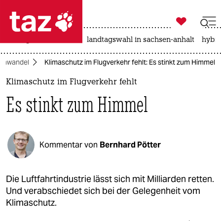

taz zahl ich
niedrigwasser
rente
landtagswahl in sachsen-anhalt
hybri

taz zahl ich
imawandel
Klimaschutz im Flugverkehr fehlt: Es stinkt zum Himmel
taz zahl ich
Klimaschutz im Flugverkehr fehlt
themen
Es stinkt zum Himmel
politik
öko
Kommentar von
Bernhard Pötter
gesellschaft
kultur
Die Luftfahrtindustrie lässt sich mit Milliarden retten.
Und verabschiedet sich bei der Gelegenheit vom
sport
Klimaschutz.