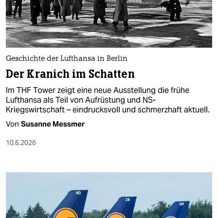
berlin
nord
wahrheit
Geschichte der Lufthansa in Berlin
verlag
Der Kranich im Schatten
verlag
Im THF Tower zeigt eine neue Ausstellung die frühe
Lufthansa als Teil von Aufrüstung und NS-
veranstaltungen
Kriegswirtschaft – eindrucksvoll und schmerzhaft aktuell.
shop
Von
Susanne Messmer
fragen & hilfe
10.6.2026
unterstützen
abo
genossenschaft