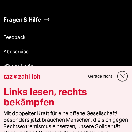
Fragen & Hilfe
Feedback
Aboservice
ePaper Login
taz
zahl ich
Gerade nicht

Downloads für Abonnierende
Links lesen, rechts
bekämpfen
© 2026 taz Verlags und Vertriebs GmbH
Mit doppelter Kraft für eine offene Gesellschaft!
Alle Rechte vorbehalten. Bei rechtlichen Fragen oder für Genehmigungen
wenden Sie sich bitte an
lizenzen@taz.de
Besonders jetzt brauchen Menschen, die sich gegen
Rechtsextremismus einsetzen, unsere Solidarität.