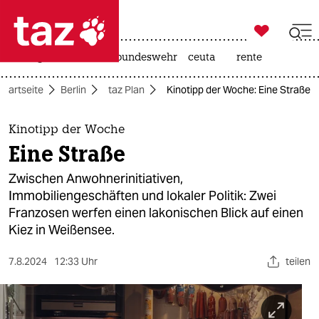

taz zahl ich
niedrigwasser
afd
bundeswehr
ceuta
rente

taz zahl ich
Startseite
Berlin
taz Plan
Kinotipp der Woche: Eine Straße
taz zahl ich
themen
Kinotipp der Woche
Eine Straße
politik
Zwischen Anwohnerinitiativen,
öko
Immobiliengeschäften und lokaler Politik: Zwei
Franzosen werfen einen lakonischen Blick auf einen
gesellschaft
Kiez in Weißensee.
kultur
7.8.2024
12:33 Uhr
teilen
sport