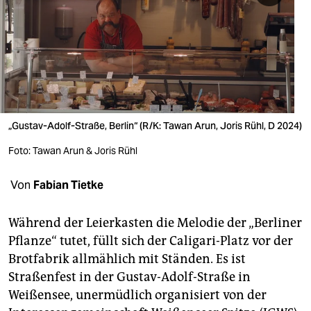
berlin
nord
wahrheit
verlag
verlag
„Gustav-Adolf-Straße, Berlin“ (R/K: Tawan Arun, Joris Rühl, D 2024)
veranstaltungen
Foto: Tawan Arun & Joris Rühl
shop
Von
Fabian Tietke
fragen & hilfe
Während der Leierkasten die Melodie der „Berliner
unterstützen
Pflanze“ tutet, füllt sich der Caligari-Platz vor der
Brotfabrik allmählich mit Ständen. Es ist
abo
Straßenfest in der Gustav-Adolf-Straße in
genossenschaft
Weißensee, unermüdlich organisiert von der