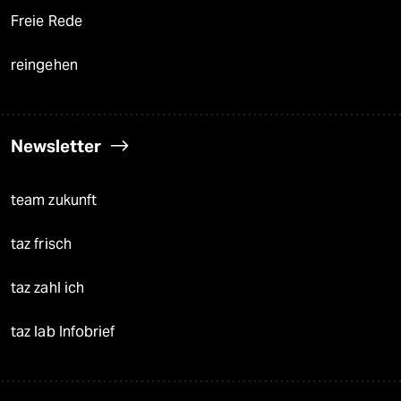
Freie Rede
reingehen
Newsletter
team zukunft
taz frisch
taz zahl ich
taz lab Infobrief