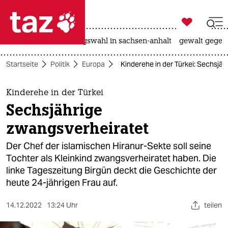

taz zahl ich
hitze
surfen
landtagswahl in sachsen-anhalt
gewalt gegen

taz zahl ich
Startseite
Politik
Europa
Kinderehe in der Türkei: Sechsjä
taz zahl ich
themen
Kinderehe in der Türkei
Sechsjährige
politik
zwangsverheiratet
öko
Der Chef der islamischen Hiranur-Sekte soll seine
Tochter als Kleinkind zwangsverheiratet haben. Die
gesellschaft
linke Tageszeitung Birgün deckt die Geschichte der
heute 24-jährigen Frau auf.
kultur
sport
14.12.2022
13:24 Uhr
teilen