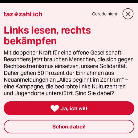
reingehen
taz
zahl ich
Gerade nicht

Links lesen, rechts
Newsletter
bekämpfen
Mit doppelter Kraft für eine offene Gesellschaft!
team zukunft
Besonders jetzt brauchen Menschen, die sich gegen
Rechtsextremismus einsetzen, unsere Solidarität.
taz frisch
Daher gehen 50 Prozent der Einnahmen aus
Neuanmeldungen an „Alles beginnt im Zentrum“ –
eine Kampagne, die bedrohte linke Kulturzentren
taz zahl ich
und Jugendorte unterstützt. Sind Sie dabei?
taz lab Infobrief

Ja, ich will
Schon dabei!
Veranstaltungen