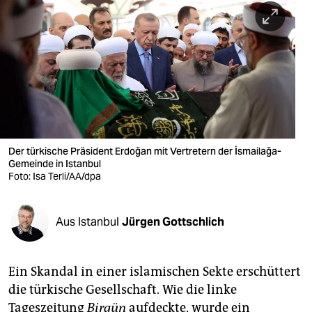
berlin
nord
wahrheit
verlag
verlag
veranstaltungen
Der türkische Präsident Erdoğan mit Vertretern der İsmailağa-
Gemeinde in Istanbul
Foto: Isa Terli/AA/dpa
shop
fragen & hilfe
Aus Istanbul
Jürgen Gottschlich
unterstützen
abo
Ein Skandal in einer islamischen Sekte erschüttert
genossenschaft
die türkische Gesellschaft. Wie die linke
Tageszeitung
Birgün
aufdeckte, wurde ein