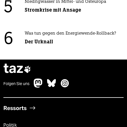
5
Niedrigwasser in Mittel- und Osteuropa
Stromkrise mit Ansage
6
Was tun gegen den Energiewende-Rollback?
Der Urknall
taz

Folgen Sie uns
Ressorts
Politik