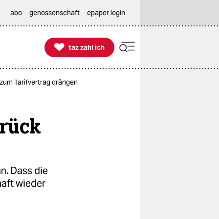
abo
genossenschaft
epaper login

taz zahl ich
taz zahl ich
 zum Tarifvertrag drängen
urück
n. Dass die
haft wieder