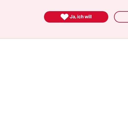
 Adidas bisher nicht eingegangen. Die Gewerksch
nun einen Arbeitskampf einzuleiten, wie ihr Vors

Ja, ich will
ssiliadis am Montag sagte.