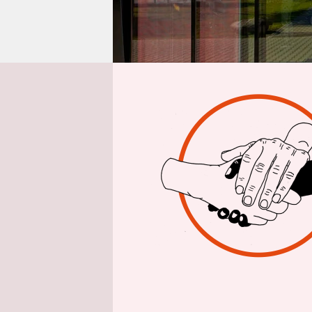
epaper login
dpa
| Nach
Arbeitskam
Sportartike
Adidas zahl
habe auch 
der aktuel
Die Gewerk
scharf kri