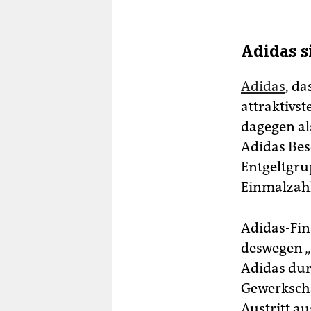
Adidas si
Adidas
, da
attraktivs
dagegen als
Adidas Bes
Entgeltgru
Einmalzah
Adidas-Fi
deswegen „r
Adidas dur
Gewerkscha
Austritt a