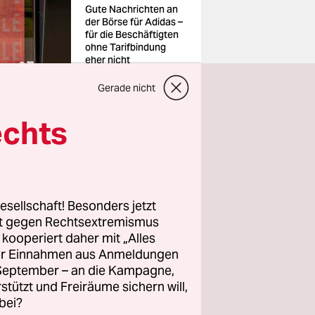
Gute Nachrichten an
der Börse für Adidas –
für die Beschäftigten
ohne Tarifbindung
eher nicht
Foto: Norbert
Probst/imagebroker/i
Gerade nicht
mago
echts
digt.
rsehe und
esellschaft! Besonders jetzt
rt gegen Rechtsextremismus
s die in
z kooperiert daher mit „Alles
hmen mit.
ller Einnahmen aus Anmeldungen
. September – an die Kampagne,
m Sommer
rstützt und Freiräume sichern will,
bei?
oten.