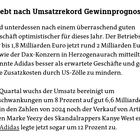
hebt nach Umsatzrekord Gewinnprognos
d unterdessen nach einem überraschend guten
häft optimistischer für dieses Jahr. Der Betrie
1,7 bis 1,8 Milliarden Euro jetzt rund 2 Milliarden E
 wie der Dax-Konzern in Herzogenaurach mitteilte
nte Adidas besser als erwartete Geschäfte und 
die Zusatzkosten durch US-Zölle zu mindern.
 Quartal wuchs der Umsatz bereinigt um
hwankungen um 8 Prozent auf gut 6,6 Milliard
in den Zahlen von 2024 noch der Verkauf von Art
ten Marke Yeezy des Skandalrappers Kanye West e
Adidas
legte jetzt sogar um 12 Prozent zu.