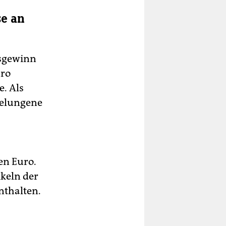
e an
bsgewinn
uro
. Als
gelungene
en Euro.
ikeln der
nthalten.