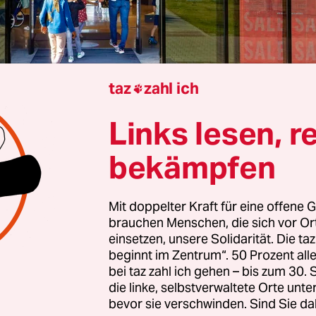
taz
zahl ich

Links lesen, r
 der Ankündigung der Gewerkschaft IG BCE,
bekämpfen
pfmaßnahmen bei Adidas einzuleiten, hat der
lhersteller das Verlassen der Tarifbindung vertei
e freiwillig höhere Gehälter als dies der Tarif vo
Mit doppelter Kraft für eine offene G
brauchen Menschen, die sich vor O
eine um 0,5 Punkte größere Erhöhung gewährt al
einsetzen, unsere Solidarität. Die ta
len Tarifrunde ausgehandelte, teilte das Unterne
beginnt im Zentrum“. 50 Prozent a
bei taz zahl ich gehen – bis zum 30
schaft hatte das Verlassen des Tarifvertrages i
die linke, selbstverwaltete Orte unte
bevor sie verschwinden. Sind Sie da
tisiert und das Verhandeln eines Haustarifs angeb