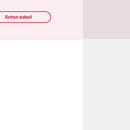
aft
itzender
Schon dabei!