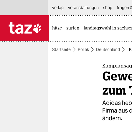
hautnavigation anspringen
hauptinhalt anspringen
footer anspringen
verlag
veranstaltungen
shop
fragen &
hitze
surfen
landtagswahl in sachse

taz zahl ich
taz zahl ich
Startseite
Politik
Deutschland
K
themen
politik
Kampfansage
Gewe
öko
zum 
gesellschaft
Adidas heb
kultur
Firma aus d
ändern.
sport