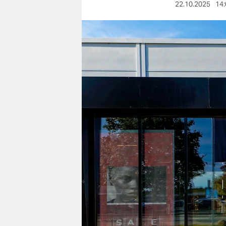
berlin
22.10.2025
14:
nord
wahrheit
verlag
verlag
veranstaltungen
shop
fragen & hilfe
unterstützen
abo
genossenschaft