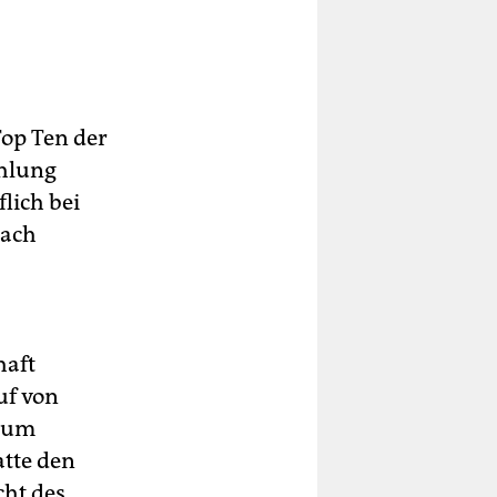
Top Ten der
ahlung
flich bei
nach
haft
uf von
, um
atte den
cht des