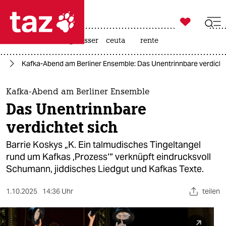

taz zahl ich
hitze
afd
niedrigwasser
ceuta
rente

taz zahl ich
te
Kafka-Abend am Berliner Ensemble: Das Unentrinnbare verdicht
taz zahl ich
themen
Kafka-Abend am Berliner Ensemble
Das Unentrinnbare
politik
verdichtet sich
öko
Barrie Koskys „K. Ein talmudisches Tingeltangel
rund um Kafkas ‚Prozess‘“ verknüpft eindrucksvoll
gesellschaft
Schumann, jiddisches Liedgut und Kafkas Texte.
kultur
1.10.2025
14:36 Uhr
teilen
sport