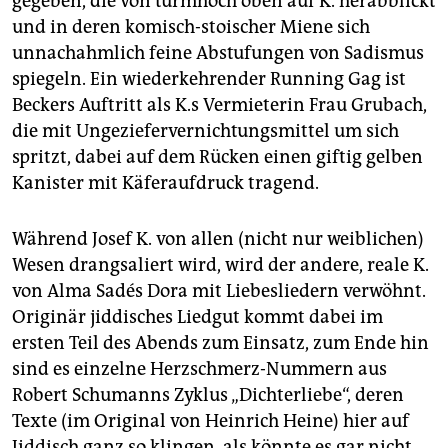
gegeben, die von turmhoch oben auf K. herabblickt
und in deren komisch-stoischer Miene sich
unnachahmlich feine Abstufungen von Sadismus
spiegeln. Ein wiederkehrender Running Gag ist
Beckers Auftritt als K.s Vermieterin Frau Grubach,
die mit Ungeziefervernichtungsmittel um sich
spritzt, dabei auf dem Rücken einen giftig gelben
Kanister mit Käferaufdruck tragend.
Während Josef K. von allen (nicht nur weiblichen)
Wesen drangsaliert wird, wird der andere, reale K.
von Alma Sadés Dora mit Liebesliedern verwöhnt.
Originär jiddisches Liedgut kommt dabei im
ersten Teil des Abends zum Einsatz, zum Ende hin
sind es einzelne Herzschmerz-Nummern aus
Robert Schumanns Zyklus „Dichterliebe“, deren
Texte (im Original von Heinrich Heine) hier auf
Jiddisch ganz so klingen, als könnte es gar nicht