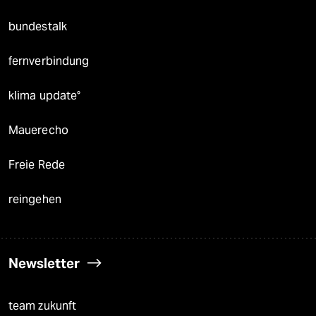
bundestalk
fernverbindung
klima update°
Mauerecho
Freie Rede
reingehen
Newsletter
team zukunft