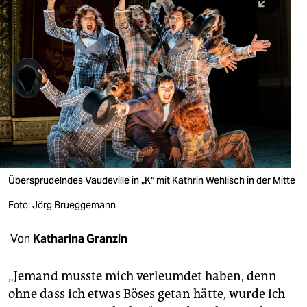
berlin
nord
wahrheit
verlag
verlag
veranstaltungen
shop
Übersprudelndes Vaudeville in „K“ mit Kathrin Wehlisch in der Mitte
fragen & hilfe
Foto: Jörg Brueggemann
unterstützen
Von
Katharina Granzin
abo
„Jemand musste mich verleumdet haben, denn
genossenschaft
ohne dass ich etwas Böses getan hätte, wurde ich