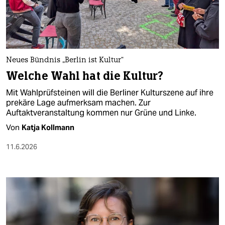
berlin
nord
wahrheit
Neues Bündnis „Berlin ist Kultur“
verlag
Welche Wahl hat die Kultur?
verlag
Mit Wahlprüfsteinen will die Berliner Kulturszene auf ihre
prekäre Lage aufmerksam machen. Zur
veranstaltungen
Auftaktveranstaltung kommen nur Grüne und Linke.
shop
Von
Katja Kollmann
fragen & hilfe
11.6.2026
unterstützen
abo
genossenschaft