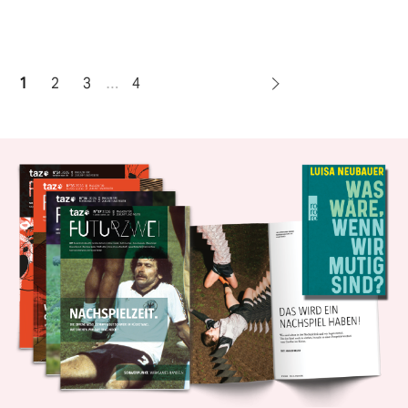
1
2
3
…
4