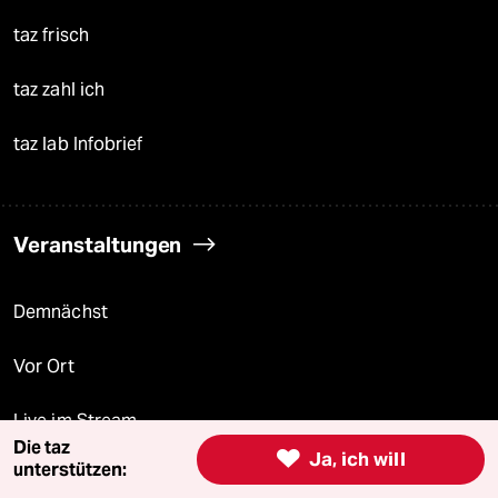
taz frisch
taz zahl ich
taz lab Infobrief
Veranstaltungen
Demnächst
Vor Ort
Live im Stream
Die taz

Ja, ich will
unterstützen:
Vergangene