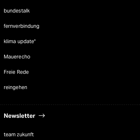
bundestalk
fernverbindung
klima update°
Mauerecho
Freie Rede
reingehen
Newsletter
team zukunft