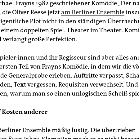
chael Frayns 1982 geschriebener Komödie „Der n
die Oliver Reese jetzt
am Berliner Ensemble
insze
 eigentliche Plot nicht in den ständigen Überrasc
 einem doppelten Spiel. Theater im Theater. Komi
 verlangt große Perfektion.
pie­le­r:in­nen und ihr Regisseur sind aber alles an
ersten Teil von Frayns Komödie, in dem wir die vö
de Generalprobe erleben. Auftritte verpasst, Sch
en, Text vergessen, Requisiten verwechselt. Und
en, warum man so einen unlogischen Scheiß spiel
f Kosten anderer
 Berliner Ensemble mäßig lustig. Die übertrieben