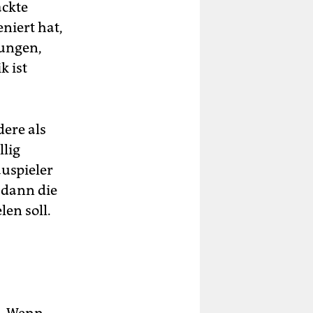
ackte
niert hat,
hungen,
k ist
dere als
llig
auspieler
 dann die
en soll.