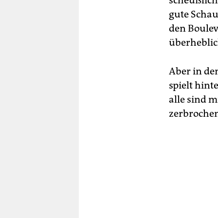
scheußlich
gute Schau­
den Boulev
überheblic
Aber in den
spielt hint
alle sind 
zerbrochen