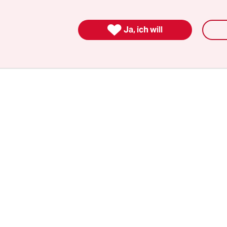
ild, reichlich für Tür auf, Tür zu, Frau rein, Fra
st das?

Ja, ich will