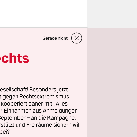
ch die
Gerade nicht
omödie
zte
echts
n in einer
r der Steuer
esellschaft! Besonders jetzt
rt gegen Rechtsextremismus
z kooperiert daher mit „Alles
beim
ller Einnahmen aus Anmeldungen
en
. September – an die Kampagne,
nem Teller
rstützt und Freiräume sichern will,
bei?
üren hat