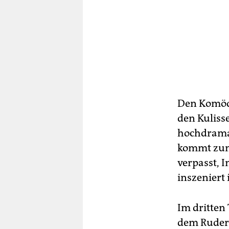
Den Komödi
den Kuliss
hochdramat
kommt zum 
verpasst, 
inszeniert 
Im dritten 
dem Ruder.