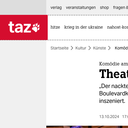
hautnavigation anspringen
hauptinhalt anspringen
footer anspringen
verlag
veranstaltungen
shop
fragen &
hitze
krieg in der ukraine
nahost-kon

taz zahl ich
taz zahl ich
Startseite
Kultur
Künste
Komödi
themen
politik
Komödie am 
Thea
öko
„Der nackte
gesellschaft
Boulevardk
inszeniert.
kultur
sport
13.10.2024
17: