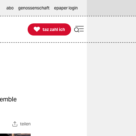
abo
genossenschaft
epaper login

taz zahl ich
taz zahl ich
semble
teilen