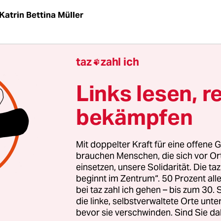
Katrin Bettina Müller
opft der Wahnsinn an die Tür. Dreimal müssen si
taz
zahl ich

­le­r:in­nen durch eine ziemlich schwachsinnige K
urch Generalprobe, Tourneeaufführung und let
Links lesen, r
. Zwei Paare, jedes wähnt sich heimlich und allei
bekämpfen
ind Philip und Flavia Brent, die auf der Flucht vo
Mit doppelter Kraft für eine offene G
gar nicht hier sein dürften. Die anderen der
brauchen Menschen, die sich vor O
einsetzen, unsere Solidarität. Die ta
makler mit seiner Geliebten, die ausgerechnet 
beginnt im Zentrum“. 50 Prozent a
arbeitet. Und dann ist da noch die von niemand
bei taz zahl ich gehen – bis zum 30
aushälterin Mrs. Clackett, die es sich nur mit ei
die linke, selbstverwaltete Orte unte
bevor sie verschwinden. Sind Sie da
or dem Fernseher gemütlich machen will. Acht T