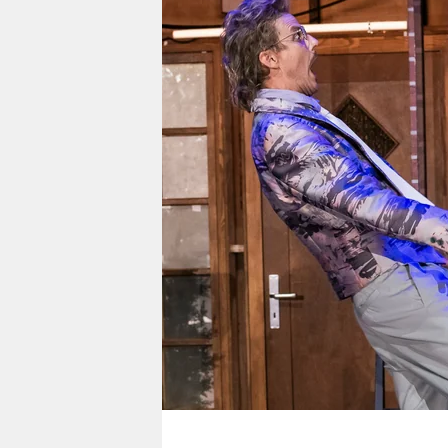
berlin
nord
wahrheit
verlag
verlag
veranstaltungen
shop
fragen & hilfe
unterstützen
abo
genossenschaft