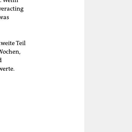
r. Wenn
veracting
twas
weite Teil
 Wochen,
d
werte.