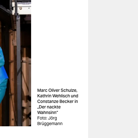
Marc Oliver Schulze,
Kathrin Wehlisch und
Constanze Becker in
„Der nackte
Wahnsinn“
Foto: Jörg
Brüggemann