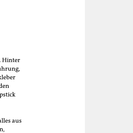
 Hinter
führung,
kleber
rden
pstick
alles aus
n,