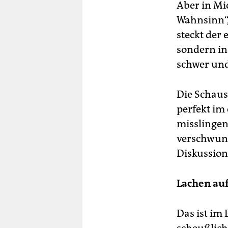
Aber in Mi
Wahnsinn“, 
steckt der
sondern in
schwer und
Die Schau­s
perfekt im 
misslingen
verschwund
Diskussion
Lachen au
Das ist im