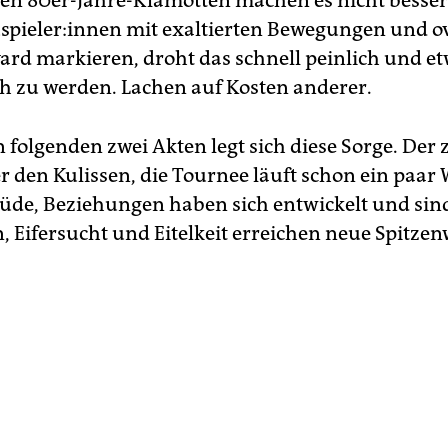
en 80er-Jahre-Klamotten machen es nicht besse
spie­le­r:in­nen mit exaltierten Bewegungen und o
ard markieren, droht das schnell peinlich und e
h zu werden. Lachen auf Kosten anderer.
 folgenden zwei Akten legt sich diese Sorge. Der z
er den Kulissen, die Tournee läuft schon ein paar
müde, Beziehungen haben sich entwickelt und sin
, Eifersucht und Eitelkeit erreichen neue Spitzen