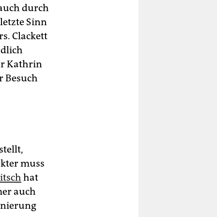
 auch durch
letzte Sinn
s. Clackett
ndlich
ür Kathrin
er Besuch
tellt,
ekter muss
itsch
hat
mer auch
enierung