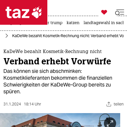

taz zahl ich
bergsteigen
usa unter trump
katzen
landtagswahl in sachs

taz zahl ich
ie
KaDeWe bezahlt Kosmetik-Rechnung nicht: Verband erhebt Vor
taz zahl ich
themen
KaDeWe bezahlt Kosmetik-Rechnung nicht
Verband erhebt Vorwürfe
politik
Das können sie sich abschminken:
öko
Kosmetiklieferanten bekommen die finanziellen
Schwierigkeiten der KaDeWe-Group bereits zu
gesellschaft
spüren.
kultur
31.1.2024
18:14 Uhr
teilen
sport