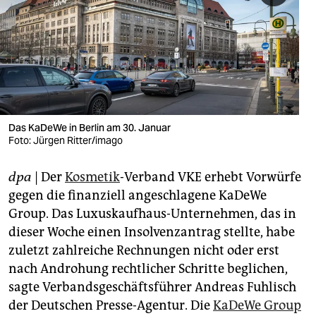
berlin
nord
wahrheit
verlag
verlag
Das KaDeWe in Berlin am 30. Januar
Foto: Jürgen Ritter/imago
veranstaltungen
dpa
| Der
Kosmetik
-Verband VKE erhebt Vorwürfe
shop
gegen die finanziell angeschlagene KaDeWe
fragen & hilfe
Group. Das Luxuskaufhaus-Unternehmen, das in
dieser Woche einen Insolvenzantrag stellte, habe
unterstützen
zuletzt zahlreiche Rechnungen nicht oder erst
abo
nach Androhung rechtlicher Schritte beglichen,
sagte Verbandsgeschäftsführer Andreas Fuhlisch
genossenschaft
der Deutschen Presse-Agentur. Die
KaDeWe Group