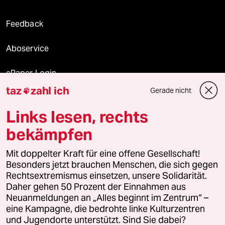
Feedback
Aboservice
ePaper Login
taz
zahl ich
Gerade nicht

Downloads für Abonnierende
Links lesen, rechts
bekämpfen
© 2026 taz Verlags und Vertriebs GmbH
Mit doppelter Kraft für eine offene Gesellschaft!
Alle Rechte vorbehalten. Bei rechtlichen Fragen oder für Genehmigungen
wenden Sie sich bitte an
lizenzen@taz.de
Besonders jetzt brauchen Menschen, die sich gegen
Rechtsextremismus einsetzen, unsere Solidarität.
Daher gehen 50 Prozent der Einnahmen aus
Feedback
Redaktionsstatut
Kommune-Richtlinien
KI-
Neuanmeldungen an „Alles beginnt im Zentrum“ –
eine Kampagne, die bedrohte linke Kulturzentren
Leitlinie
Informant
Datenschutz
Impressum
AGB
und Jugendorte unterstützt. Sind Sie dabei?