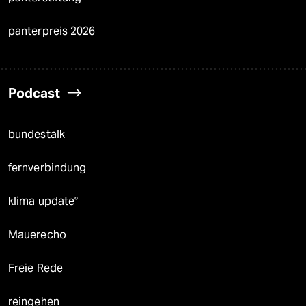
panterpreis 2026
Podcast
bundestalk
fernverbindung
klima update°
Mauerecho
Freie Rede
reingehen