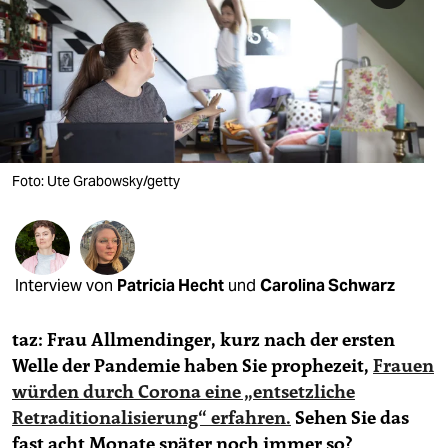
berlin
nord
wahrheit
verlag
verlag
Foto: Ute Grabowsky/getty
veranstaltungen
shop
Interview von
Patricia Hecht
und
Carolina Schwarz
fragen & hilfe
unterstützen
taz: Frau Allmendinger, kurz nach der ersten
Welle der Pandemie haben Sie prophezeit,
Frauen
abo
würden durch Corona eine „entsetzliche
genossenschaft
Retraditionalisierung“ erfahren.
Sehen Sie das
fast acht Monate später noch immer so?