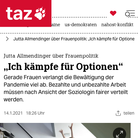

taz zahl ich
hitze
krieg in der ukraine
us-demokraten
nahost-konflikt

taz zahl ich
us
Jutta Allmendinger über Frauenpolitik: „Ich kämpfe für Optionen
taz zahl ich
themen
Jutta Allmendinger über Frauenpolitik
„Ich kämpfe für Optionen“
politik
Gerade Frauen verlangt die Bewältigung der
öko
Pandemie viel ab. Bezahlte und unbezahlte Arbeit
müssen nach Ansicht der Soziologin fairer verteilt
gesellschaft
werden.
kultur
14.1.2021
18:26 Uhr
teilen
sport