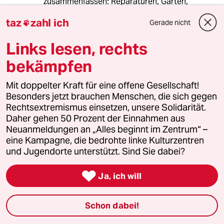
zusammenfassen: Reparaturen, Garten,
Autoschrauben, Steuer, etc. Das ist auch
taz
zahl ich
Gerade nicht
unentgeltlich und familiennützig, spielt aber in

der gesellschaftlichen Diskussion keine Rolle.
Links lesen, rechts
Es wäre fair, diese vornehmlich männlich
erledigten Aufgaben mit einzubeziehen.
bekämpfen
- Systemrelevanz ist kein hilfreiches
Mit doppelter Kraft für eine offene Gesellschaft!
Abgrenzungskriterium auf lange Sicht. In
Besonders jetzt brauchen Menschen, die sich gegen
unserer Gesellschaft sind alle nicht
Rechtsextremismus einsetzen, unsere Solidarität.
systemrelevanten Berufe längst
Daher gehen 50 Prozent der Einnahmen aus
wegrationalisiert.
Neuanmeldungen an „Alles beginnt im Zentrum“ –
eine Kampagne, die bedrohte linke Kulturzentren
Die sozialen Berufe sind auch nicht gering
und Jugendorte unterstützt. Sind Sie dabei?
bezahlt, weil es Frauentypische Berufe sind,
sondern weil es gering qualifizierte Berufe mit

Ja, ich will
wenig Ausbildung sind. Und Ausbildungsniveau
und Lohn hängen nun mal systematisch
zusammen. Und das ist auch sinnvoll.
Schon dabei!
Viel relevanter wäre n.E. die