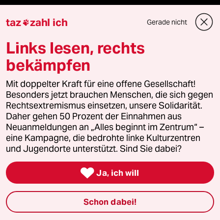
bundestalk
taz
zahl ich
Gerade nicht

Links lesen, rechts
fernverbindung
bekämpfen
klima update°
Mit doppelter Kraft für eine offene Gesellschaft!
Mauerecho
Besonders jetzt brauchen Menschen, die sich gegen
Rechtsextremismus einsetzen, unsere Solidarität.
Freie Rede
Daher gehen 50 Prozent der Einnahmen aus
Neuanmeldungen an „Alles beginnt im Zentrum“ –
eine Kampagne, die bedrohte linke Kulturzentren
reingehen
und Jugendorte unterstützt. Sind Sie dabei?

Ja, ich will
Newsletter
Schon dabei!
team zukunft