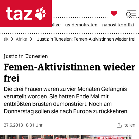

taz zahl ich
krieg in der ukraine
hitze
us-demokraten
nahost-konflikt

taz zahl ich
litik
Afrika
Justiz in Tunesien: Femen-Aktivistinnen wieder frei
taz zahl ich
themen
Justiz in Tunesien
Femen-Aktivistinnen wieder
politik
frei
öko
Die drei Frauen waren zu vier Monaten Gefängnis
verurteilt worden. Sie hatten Ende Mai mit
gesellschaft
entblößten Brüsten demonstriert. Noch am
Donnerstag sollen sie nach Europa zurückkehren.
kultur
sport
27.6.2013
8:31 Uhr
teilen