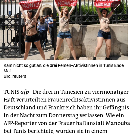
berlin
nord
wahrheit
verlag
verlag
veranstaltungen
Kam nicht so gut an: die drei Femen-Aktivistinnen in Tunis Ende
Mai.
shop
Bild: reuters
fragen & hilfe
TUNIS
afp
| Die drei in Tunesien zu viermonatiger
Haft
verurteilten Frauenrechtsaktivistinnen
aus
unterstützen
Deutschland und Frankreich haben ihr Gefängnis
abo
in der Nacht zum Donnerstag verlassen. Wie ein
AFP-Reporter von der Frauenhaftanstalt Manouba
genossenschaft
bei Tunis berichtete, wurden sie in einem