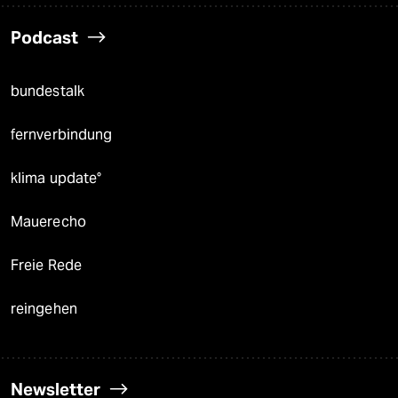
Podcast
bundestalk
fernverbindung
klima update°
Mauerecho
Freie Rede
reingehen
Newsletter