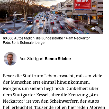
berlin
nord
wahrheit
verlag
60.000 Autos täglich: die Bundesstraße 14 am Neckartor
verlag
Foto: Boris Schmalenberger
veranstaltungen
Aus Stuttgart
Benno Stieber
shop
fragen & hilfe
Bevor die Stadt zum Leben erwacht, müssen viele
unterstützen
der Menschen erst einmal hineinkommen.
Morgens um sieben liegt noch Dunkelheit über
abo
dem Stuttgarter Kessel, aber die Kreuzung „Am
genossenschaft
Neckartor“ ist von den Scheinwerfern der Autos
hell erleuchtet. Tausende rollen hier jeden Morgen