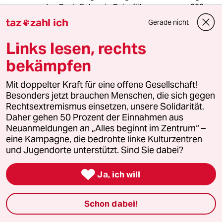
den Rest. Schon in Reiseführern von vor 200
Jahren hat man sich über die schlechte Luft in
taz
zahl ich
Gerade nicht

Stuttgart beschwert - wer unbedingt Frischluft
priorisiert, der hat mit Stuttgart schlicht eine
Links lesen, rechts
schlechte Wahl getroffen. Aber wirklich
bekämpfen
schlechter als in anderen Innenstädten ist sie
nicht, selbst wenn man nur den einen Sensor
an der schlimmsten Ecke für die ganze Stadt
Mit doppelter Kraft für eine offene Gesellschaft!
verallgemeinert.
Besonders jetzt brauchen Menschen, die sich gegen
Rechtsextremismus einsetzen, unsere Solidarität.
Daher gehen 50 Prozent der Einnahmen aus
Neuanmeldungen an „Alles beginnt im Zentrum“ –
Nikolai Nikitin
eine Kampagne, die bedrohte linke Kulturzentren
20.02.2018
,
23:31 Uhr
und Jugendorte unterstützt. Sind Sie dabei?
@hup:

Ja, ich will
Vielen Dank für Ihre realistische
Bewertung der Feinstaub- und
Stickoxidproblematik in modernen
Schon dabei!
Großstädten. Ja, sehr richtig. Wenn
ich 30 Jahre und länger zurück sehe,