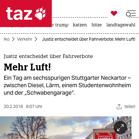

taz zahl ich
bergsteigen
usa unter trump
katzen
hitze
landtagswahl i

taz zahl ich
Öko
Verkehr
Justiz entscheidet über Fahrverbote: Mehr Luft!
taz zahl ich
themen
Justiz entscheidet über Fahrverbote
Mehr Luft!
politik
Ein Tag am ­sechsspurigen Stuttgarter Neckartor –
öko
zwischen Diesel, Lärm, einem Studentenwohnheim
und der „Schwabengarage“.
gesellschaft
20.2.2018
8:07 Uhr
teilen
kultur
sport