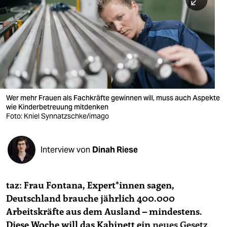
berlin
nord
wahrheit
verlag
verlag
Wer mehr Frauen als Fachkräfte gewinnen will, muss auch Aspekte
wie Kinderbetreuung mitdenken
veranstaltungen
Foto: Kniel Synnatzschke/imago
shop
fragen & hilfe
Interview von
Dinah Riese
unterstützen
taz: Frau Fontana, Ex­per­t*in­nen sagen,
abo
Deutschland brauche jährlich 400.000
genossenschaft
Arbeitskräfte aus dem Ausland – mindestens.
Diese Woche will das Kabinett ein
neues Gesetz