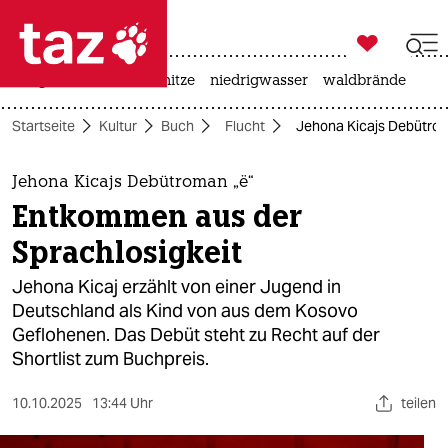

taz zahl ich
krieg in der ukraine
hitze
niedrigwasser
waldbrände

taz zahl ich
Startseite
Kultur
Buch
Flucht
Jehona Kicajs Debütrom
taz zahl ich
themen
Jehona Kicajs Debütroman „ë“
Entkommen aus der
politik
Sprachlosigkeit
öko
Jehona Kicaj erzählt von einer Jugend in
Deutschland als Kind von aus dem Kosovo
gesellschaft
Geflohenen. Das Debüt steht zu Recht auf der
Shortlist zum Buchpreis.
kultur
sport
10.10.2025
13:44 Uhr
teilen