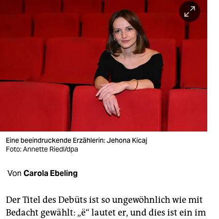
berlin
nord
wahrheit
verlag
verlag
veranstaltungen
shop
Eine beeindruckende Erzählerin: Jehona Kicaj
fragen & hilfe
Foto: Annette Riedl/dpa
unterstützen
Von
Carola Ebeling
abo
Der Titel des Debüts ist so ungewöhnlich wie mit
genossenschaft
Bedacht gewählt: „ë“ lautet er, und dies ist ein im