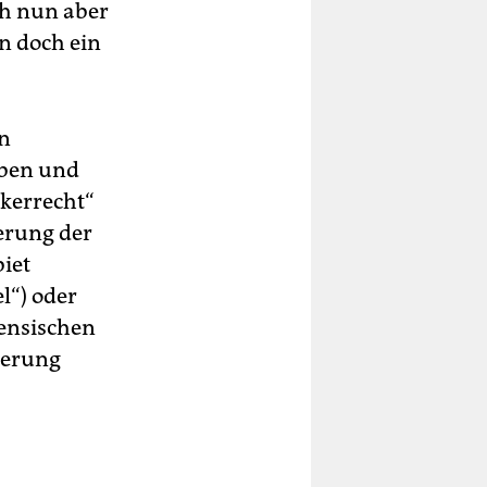
ch nun aber
en doch ein
en
aben und
lkerrecht“
erung der
iet
l“) oder
nensischen
ierung