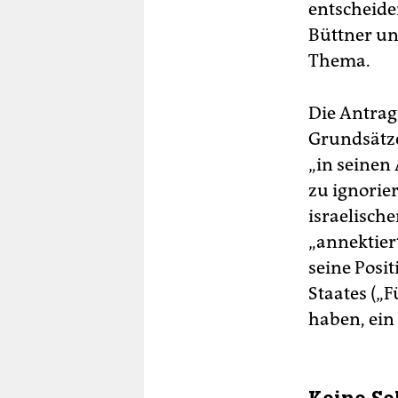
entscheide
Büttner und
Thema.
Die An­trag
Grundsätze
„in seinen
zu ignorie
israelisch
„annektiert
seine Posi
Staates („
haben, ein