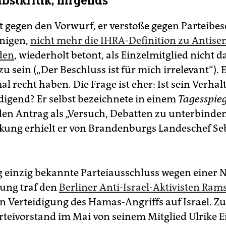
lbstkritik, nirgends
t gegen den Vorwurf, er verstoße gegen Parteibes
nigen,
nicht mehr die IHRA-Definition zu Antis
den
, wiederholt betont, als Einzelmitglied nicht 
 sein („Der Beschluss ist für mich irrelevant“). E
l recht haben. Die Frage ist eher: Ist sein Verhal
digend? Er selbst bezeichnete in einem
Tagesspieg
den Antrag als „Versuch, Debatten zu unterbinden
ung erhielt er von Brandenburgs Landeschef Se
g einzig bekannte Parteiausschluss wegen einer 
rung traf den
Berliner Anti-Israel-Aktivisten Rams
n Verteidigung des Hamas-Angriffs auf Israel. Z
rteivorstand im Mai von seinem Mitglied Ulrike Ei