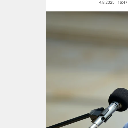
berlin
4.8.2025
16:47
nord
wahrheit
verlag
verlag
veranstaltungen
shop
fragen & hilfe
unterstützen
abo
genossenschaft