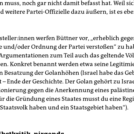
n muss, noch gar nicht damit befasst hat. Weil si
 weitere Partei-Offizielle dazu äußern, ist es eb
­stel­le­r:in­nen werfen Büttner vor, „erheblich geg
 und/oder Ordnung der Partei verstoßen“ zu h
 Argumentationen zum Teil auch das geltende Vö
ren. Konkret benannt werden etwa seine Legitimi
en Besatzung der Golanhöhen (Israel habe das Geb
 – Ende der Geschichte. Der Golan gehört zu Israe
tionierung gegen die Anerkennung eines palästi
Für die Gründung eines Staates musst du eine Reg
 Staatsvolk haben und ein Staatsgebiet haben“).