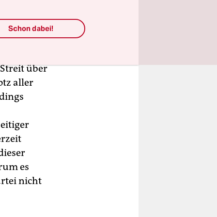
rt ist der
Schon dabei!
Streit über
tz aller
rdings
eitiger
rzeit
dieser
rum es
rtei nicht