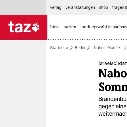
hautnavigation anspringen
hauptinhalt anspringen
footer anspringen
verlag
veranstaltungen
shop
fragen &
hitze
surfen
landtagswahl in sachse

taz zahl ich
taz zahl ich
Startseite
Berlin
Nahost-Konflikt
themen
politik
Israelsolida
Nahos
öko
Somm
gesellschaft
Brandenbur
kultur
gegen eine
weitermac
sport