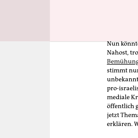
nicht aufge
Beitrag vo
veröffentli
Nun könnte
Nahost, tro
Bemühunge
stimmt nur
unbekannte
pro-israeli
mediale Kre
öffentlich
jetzt Them
erklären. 