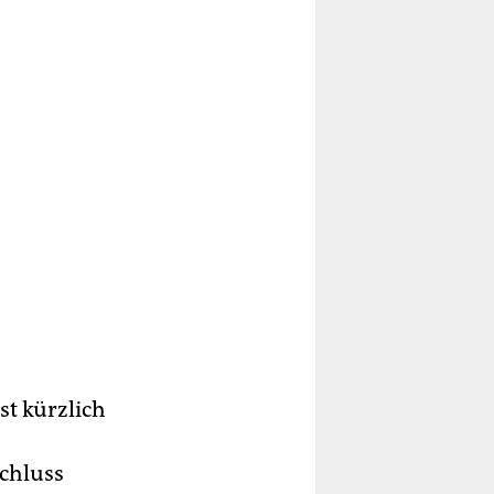
st kürzlich
chluss