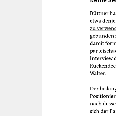
Keine Se
Büttner ha
etwa denje
zu verwen
gebunden zu
damit forma
parteischä
Interview 
Rückendeck
Walter.
Der bislan
Positionie
nach desse
sich der Pa