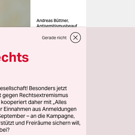
Andreas Büttner,
Antisemitismusbeauf
tragter des Landes
Brandenburg
Gerade nicht
Foto: dpa
echts
esellschaft! Besonders jetzt
rt gegen Rechtsextremismus
einem
z kooperiert daher mit „Alles
t, dann
ller Einnahmen aus Anmeldungen
. September – an die Kampagne,
ihre
rstützt und Freiräume sichern will,
 von
bei?
die man