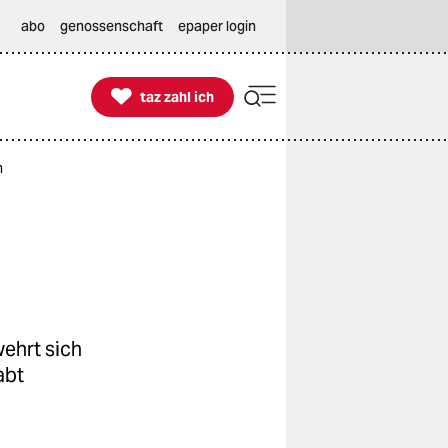
abo
genossenschaft
epaper login

taz zahl ich
taz zahl ich
h
ehrt sich
abt