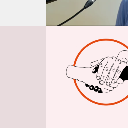
epaper login
Aus 
Wenn Andr
Antisemiti
gegen ihn 
darf Patho
Positionier
„keinem Ze