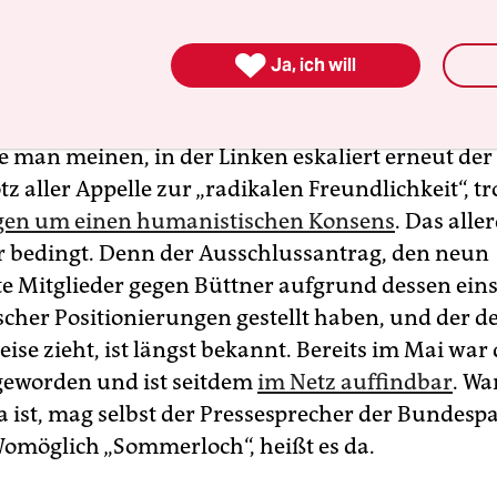
ben dürfe „nur weil der Preis dafür steigt“. Garnie
m Sonntag mit einem kürzlich von der Hamas

Ja, ich will
chten Bild einer israelischen Geisel.
 man meinen, in der Linken eskaliert erneut der 
tz aller Appelle zur „radikalen Freundlichkeit“, tro
n um einen humanistischen Konsens
. Das alle
 bedingt. Denn der Ausschlussantrag, den neun
 Mitglieder gegen Büttner aufgrund dessen eins
scher Positionierungen gestellt haben, und der de
ise zieht, ist längst bekannt. Bereits im Mai war 
 geworden und ist seitdem
im Netz auffindbar
. Wa
a ist, mag selbst der Pressesprecher der Bundespa
Womöglich „Sommerloch“, heißt es da.