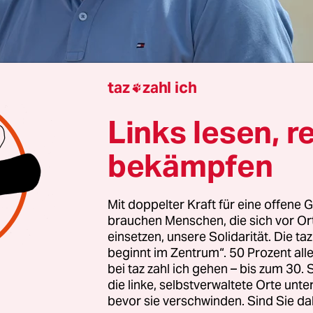
taz
zahl ich

Links lesen, r
Berlin
Erik Peter
bekämpfen
Mit doppelter Kraft für eine offene G
eas Büttner, Brandenburger Linker und
brauchen Menschen, die sich vor O
smusbeauftragter des Landes, auf X Stellung zu 
einsetzen, unsere Solidarität. Die ta
angestrengten Parteiausschlussverfahren bezieh
beginnt im Zentrum“. 50 Prozent a
bei taz zahl ich gehen – bis zum 30
s nicht fehlen – wie immer, wenn sich Linke über 
die linke, selbstverwaltete Orte unte
ung zu Nahost streiten. Da ist dann also die Rede
bevor sie verschwinden. Sind Sie da
ntimeter“, den er weichen werde, von „Haltung“, 