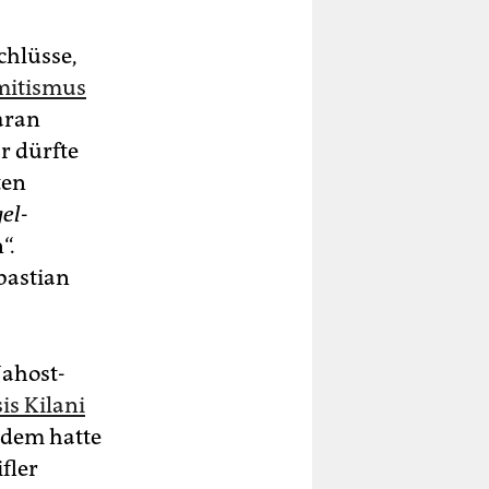
chlüsse,
emitismus
daran
r dürfte
ten
el
-
“.
bastian
Nahost-
is Kilani
udem hatte
fler