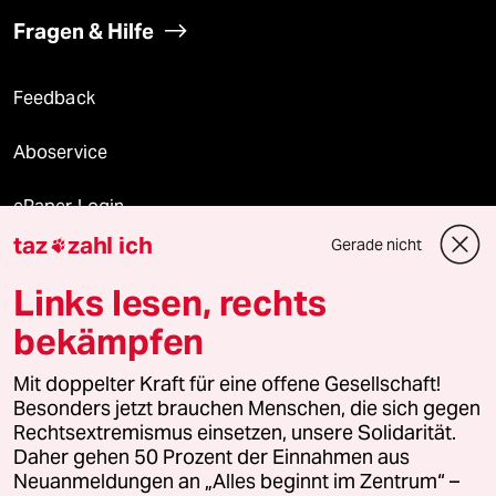
Fragen & Hilfe
Feedback
Aboservice
ePaper Login
taz
zahl ich
Gerade nicht

Downloads für Abonnierende
Links lesen, rechts
bekämpfen
© 2026 taz Verlags und Vertriebs GmbH
Mit doppelter Kraft für eine offene Gesellschaft!
Alle Rechte vorbehalten. Bei rechtlichen Fragen oder für Genehmigungen
wenden Sie sich bitte an
lizenzen@taz.de
Besonders jetzt brauchen Menschen, die sich gegen
Rechtsextremismus einsetzen, unsere Solidarität.
Daher gehen 50 Prozent der Einnahmen aus
Feedback
Redaktionsstatut
Kommune-Richtlinien
KI-
Neuanmeldungen an „Alles beginnt im Zentrum“ –