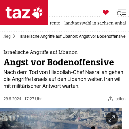

taz zahl ich
hitze
niedrigwasser
rente
landtagswahl in sachsen-anhalt

taz zahl ich
-Krieg
Israelische Angriffe auf Libanon: Angst vor Bodenoffensive
taz zahl ich
themen
Israelische Angriffe auf Libanon
Angst vor Bodenoffensive
politik
Nach dem Tod von Hisbollah-Chef Nasrallah gehen
öko
die Angriffe Israels auf den Libanon weiter. Iran will
mit militärischer Antwort warten.
gesellschaft
29.9.2024
17:27 Uhr
teilen
kultur
sport