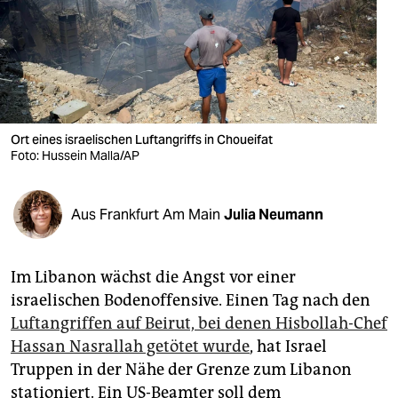
berlin
nord
wahrheit
verlag
Ort eines israelischen Luftangriffs in Choueifat
verlag
Foto: Hussein Malla/AP
veranstaltungen
Aus Frankfurt Am Main
Julia Neumann
shop
fragen & hilfe
Im Libanon wächst die Angst vor einer
unterstützen
israelischen Bodenoffensive. Einen Tag nach den
Luftangriffen auf Beirut, bei denen Hisbollah-Chef
abo
Hassan Nasrallah getötet wurde
, hat Israel
genossenschaft
Truppen in der Nähe der Grenze zum Libanon
stationiert. Ein US-Beamter soll dem