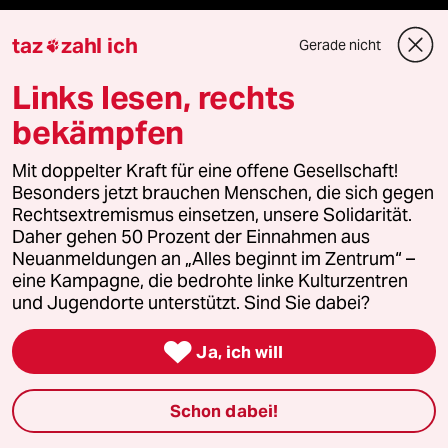
taz
zahl ich
Gerade nicht

Veranstaltungen
Links lesen, rechts
bekämpfen
Demnächst
Mit doppelter Kraft für eine offene Gesellschaft!
Vor Ort
Besonders jetzt brauchen Menschen, die sich gegen
Rechtsextremismus einsetzen, unsere Solidarität.
Live im Stream
Daher gehen 50 Prozent der Einnahmen aus
Neuanmeldungen an „Alles beginnt im Zentrum“ –
Vergangene
eine Kampagne, die bedrohte linke Kulturzentren
und Jugendorte unterstützt. Sind Sie dabei?
taz lab 2027

Ja, ich will
Schon dabei!
Mehr taz Lesestoff