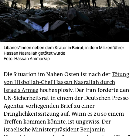
berlin
nord
wahrheit
verlag
Li­ba­ne­s*in­nen neben dem Krater in Beirut, in dem Milizenführer
Hassan Nasrallah getötet wurde
verlag
Foto: Hassan Ammar/ap
veranstaltungen
Die Situation im Nahen Osten ist nach der
Tötung
shop
von Hisbollah-Chef Hassan Nasrallah durch
fragen & hilfe
Israels Armee
hochexplosiv. Der Iran forderte den
UN-Sicherheitsrat in einem der Deutschen Presse-
unterstützen
Agentur vorliegenden Brief zu einer
Dringlichkeitssitzung auf. Wann es zu so einem
abo
Treffen kommen könnte, ist ungewiss. Der
genossenschaft
israelische Ministerpräsident Benjamin