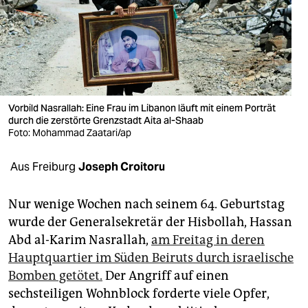
berlin
nord
wahrheit
verlag
Vorbild Nasrallah: Eine Frau im Libanon läuft mit einem Porträt
verlag
durch die zerstörte Grenzstadt Aita al-Shaab
Foto: Mohammad Zaatari/ap
veranstaltungen
Aus Freiburg
Joseph Croitoru
shop
fragen & hilfe
Nur wenige Wochen nach seinem 64. Geburtstag
wurde der Generalsekretär der Hisbollah, Hassan
unterstützen
Abd al-Karim Nasrallah,
am Freitag in deren
abo
Hauptquartier im Süden Beiruts durch israelische
Bomben getötet.
Der Angriff auf einen
genossenschaft
sechsteiligen Wohnblock forderte viele Opfer,