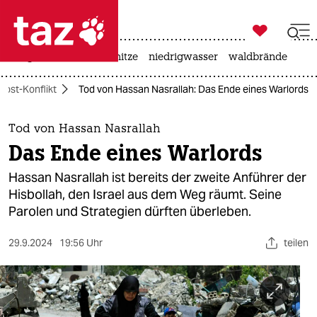

taz zahl ich
krieg in der ukraine
hitze
niedrigwasser
waldbrände

taz zahl ich
host-Konflikt
Tod von Hassan Nasrallah: Das Ende eines Warlords
taz zahl ich
themen
Tod von Hassan Nasrallah
Das Ende eines Warlords
politik
Hassan Nasrallah ist bereits der zweite Anführer der
öko
Hisbollah, den Israel aus dem Weg räumt. Seine
Parolen und Strategien dürften überleben.
gesellschaft
29.9.2024
19:56 Uhr
teilen
kultur
sport