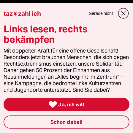
taz frisch
taz
zahl ich
Gerade nicht

taz zahl ich
Links lesen, rechts
bekämpfen
taz lab Infobrief
Mit doppelter Kraft für eine offene Gesellschaft!
Besonders jetzt brauchen Menschen, die sich gegen
Rechtsextremismus einsetzen, unsere Solidarität.
Veranstaltungen
Daher gehen 50 Prozent der Einnahmen aus
Neuanmeldungen an „Alles beginnt im Zentrum“ –
eine Kampagne, die bedrohte linke Kulturzentren
Demnächst
und Jugendorte unterstützt. Sind Sie dabei?
Vor Ort

Ja, ich will
Live im Stream
Schon dabei!
Vergangene