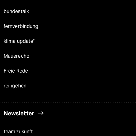
bundestalk
fernverbindung
klima update°
Mauerecho
Freie Rede
reingehen
Newsletter
team zukunft