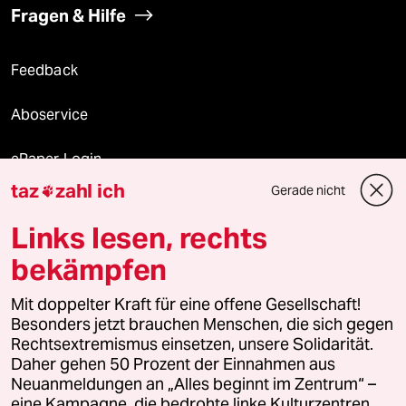
Fragen & Hilfe
Feedback
Aboservice
ePaper Login
taz
zahl ich
Gerade nicht

Downloads für Abonnierende
Links lesen, rechts
bekämpfen
© 2026 taz Verlags und Vertriebs GmbH
Mit doppelter Kraft für eine offene Gesellschaft!
Alle Rechte vorbehalten. Bei rechtlichen Fragen oder für Genehmigungen
wenden Sie sich bitte an
lizenzen@taz.de
Besonders jetzt brauchen Menschen, die sich gegen
Rechtsextremismus einsetzen, unsere Solidarität.
Daher gehen 50 Prozent der Einnahmen aus
Feedback
Redaktionsstatut
Kommune-Richtlinien
KI-
Neuanmeldungen an „Alles beginnt im Zentrum“ –
eine Kampagne, die bedrohte linke Kulturzentren