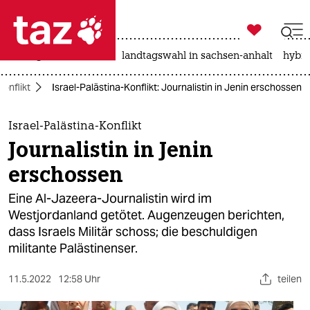

taz zahl ich
niedrigwasser
rente
landtagswahl in sachsen-anhalt
hybri

taz zahl ich
onflikt
Israel-Palästina-Konflikt: Journalistin in Jenin erschossen
taz zahl ich
themen
Israel-Palästina-Konflikt
Journalistin in Jenin
politik
erschossen
öko
Eine Al-Jazeera-Journalistin wird im
Westjordanland getötet. Augenzeugen berichten,
gesellschaft
dass Israels Militär schoss; die beschuldigen
militante Palästinenser.
kultur
sport
11.5.2022
12:58 Uhr
teilen