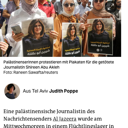
berlin
nord
wahrheit
verlag
verlag
veranstaltungen
Palästinenserinnen protestieren mit Plakaten für die getötete
Journalistin Shireen Abu Akleh
Foto: Raneen Sawafta/reuters
shop
fragen & hilfe
Aus Tel Aviv
Judith Poppe
unterstützen
abo
Eine palästinensische Journalistin des
genossenschaft
Nachrichtensenders
Al Jazeera
wurde am
Mittwochmorgen in einem Flüchtlingslager in