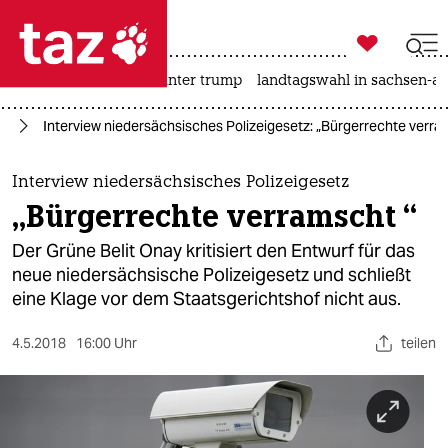

taz zahl ich
nahost-konflikt
usa unter trump
landtagswahl in sachsen-an

taz zahl ich
ng
Interview niedersächsisches Polizeigesetz: „Bürgerrechte verra
taz zahl ich
themen
Interview niedersächsisches Polizeigesetz
„Bürgerrechte verramscht “
politik
Der Grüne Belit Onay kritisiert den Entwurf für das
öko
neue niedersächsische Polizeigesetz und schließt
eine Klage vor dem Staatsgerichtshof nicht aus.
gesellschaft
4.5.2018
16:00 Uhr
teilen
kultur
sport