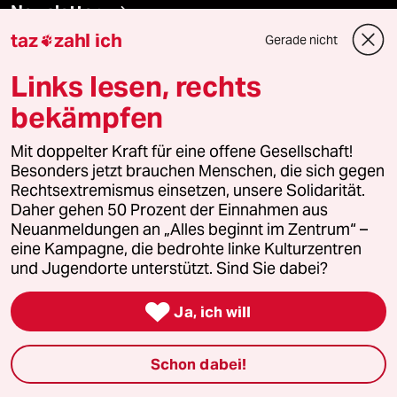
Newsletter
taz
zahl ich
Gerade nicht

team zukunft
Links lesen, rechts
bekämpfen
taz frisch
Mit doppelter Kraft für eine offene Gesellschaft!
taz zahl ich
Besonders jetzt brauchen Menschen, die sich gegen
Rechtsextremismus einsetzen, unsere Solidarität.
taz lab Infobrief
Daher gehen 50 Prozent der Einnahmen aus
Neuanmeldungen an „Alles beginnt im Zentrum“ –
eine Kampagne, die bedrohte linke Kulturzentren
und Jugendorte unterstützt. Sind Sie dabei?
Veranstaltungen

Ja, ich will
Demnächst
Schon dabei!
Vor Ort