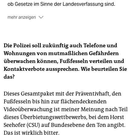
ob Gesetze im Sinne der Landesverfassung sind.
mehr anzeigen
Um ein solches Verfahren
einzuleiten, sind die
Stimmen eines Fünftels der Mitglieder des Landtags
notwendig.
Die Polizei soll zukünftig auch Telefone und
Ohne die Stimmen der AfD
wäre das den anderen
Wohnungen von mutmaßlichen Gefährdern
Oppositionsparteien, Grünen und FDP, derzeit nicht
überwachen können, Fußfesseln verteilen und
möglich. Da die Parteien nicht mit den
Kontaktverbote aussprechen. Wie beurteilen Sie
Rechtspopulisten zusammenarbeiten möchten,
das?
diskutieren SPD, CDU, Grüne und FDP über eine
alternative Lösung.
Dieses Gesamtpaket mit der Präventivhaft, den
Die SPD schlägt vor,
dass sie den
Fußfesseln bis hin zur flächendeckenden
Oppositionsparteien im Zweifel Stimmen ausleihen
Videoüberwachung ist meiner Meinung nach Teil
würde, um die erforderliche Anzahl für eine
dieses Überbietungswettbewerbs, bei dem Horst
Normenkontrollklage zu bekommen. Das ist den
Betroffenen allerdings zu wenig rechtssicher.
Seehofer (CSU) auf Bundesebene den Ton angibt.
Das ist wirklich bitter.