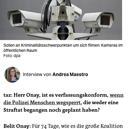
berlin
nord
wahrheit
verlag
Sollen an Kriminalitätsschwerpunkten um sich filmen: Kameras im
öffentlichen Raum
verlag
Foto: dpa
veranstaltungen
shop
Interview von
Andrea Maestro
fragen & hilfe
taz: Herr Onay, ist es verfassungskonform,
wenn
unterstützen
die Polizei Menschen wegsperrt
, die weder eine
abo
Straftat begangen noch geplant haben?
genossenschaft
Belit Onay:
Für 74 Tage, wie es die große Koalition