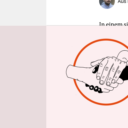
Aus
epaper login
In einem s
und die Kri
Bayern sei
spricht, g
zu betonen
Sicherheit
Sogenannte
„nicht sin
Koalition
eigenes Pr
Jahre lang
Seehofer ge