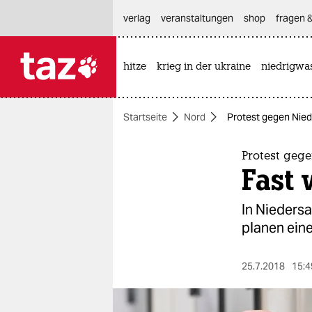
hautnavigation anspringen
hauptinhalt anspringen
footer anspringen
verlag
veranstaltungen
shop
fragen &
hitze
krieg in der ukraine
niedrigwa

taz zahl ich
taz zahl ich
Startseite
Nord
Protest gegen Nied
themen
politik
Protest gege
Fast 
öko
In Niedersa
gesellschaft
planen ein
kultur
25.7.2018
15:4
sport