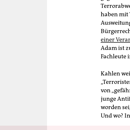
Terrorabwe
haben mit 
Ausweitung
Bürgerrech
einer Vera
Adam ist z
Fachleute 
Kahlen weis
„Terrorist
von „gefähr
junge Anti
worden sei
Und wo? In