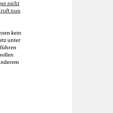
ber nicht
 ruft nun
hsen kein
etz unter
nführen
sollen
 anderem