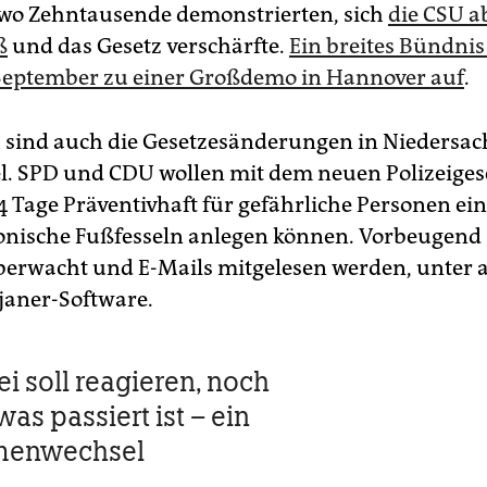
 wo Zehntausende demonstrierten, sich
die CSU a
ß
und das Gesetz verschärfte.
Ein breites Bündnis
 September zu einer Großdemo in Hannover auf
.
h sind auch die Gesetzesänderungen in Niedersac
l. SPD und CDU wollen mit dem neuen Polizeiges
 Tage Präventivhaft für gefährliche Personen ei
onische Fußfesseln anlegen können. Vorbeugend 
berwacht und E-Mails mitgelesen werden, unter
ojaner-Software.
ei soll reagieren, noch
as passiert ist – ein
menwechsel