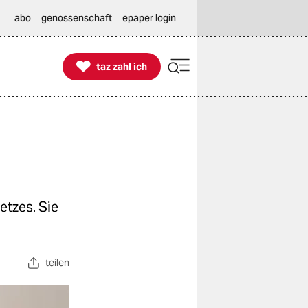
abo
genossenschaft
epaper login

taz zahl ich
taz zahl ich
etzes. Sie
teilen