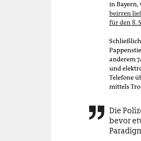
in Bayern,
beirren lie
für den 8.
Schließlic
Pappenstie
anderem 74
und elektr
Telefone ü
mittels Tr
Die Poliz

bevor etw
Paradig