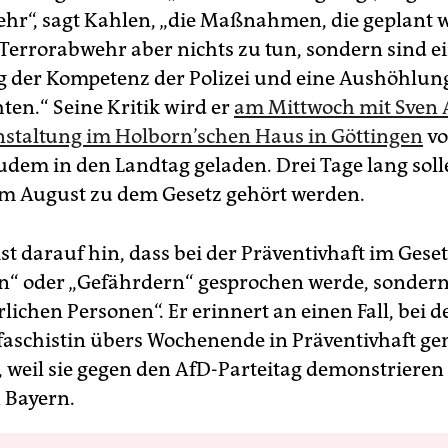
hr“, sagt Kahlen, „die Maßnahmen, die geplant 
Terrorabwehr aber nichts zu tun, sondern sind e
 der Kompetenz der Polizei und eine Aushöhlun
ten.“ Seine Kritik wird er
am Mittwoch mit Sven
nstaltung im Holborn’schen Haus in Göttingen
vo
udem in den Landtag geladen. Drei Tage lang sol
im August zu dem Gesetz gehört werden.
t darauf hin, dass bei der Präventivhaft im Geset
en“ oder „Gefährdern“ gesprochen werde, sondern
lichen Personen“. Er erinnert an einen Fall, bei 
faschistin übers Wochenende in Präventivhaft 
, weil sie gegen den AfD-Parteitag demonstrieren 
 Bayern.