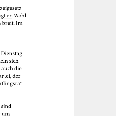
zeigesetz
gt er
. Wohl
 breit. Im
Dienstag
eln sich
 auch die
rtei, der
htlingsrat
 sind
he um