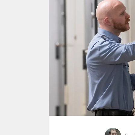
berlin
nord
wahrheit
verlag
verlag
veranstaltungen
shop
fragen & hilfe
unterstützen
abo
genossenschaft