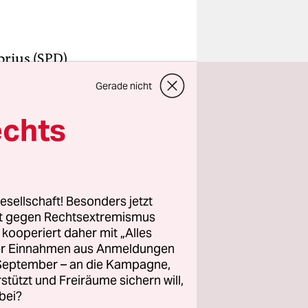
orius (SPD)
n soll nicht
Gerade nicht
nderungen
rten Land
echts
ten
undrechte“.
? Das sei
esellschaft! Besonders jetzt
rt gegen Rechtsextremismus
m
z kooperiert daher mit „Alles
ann ein
ller Einnahmen aus Anmeldungen
t zehn
. September – an die Kampagne,
en
rstützt und Freiräume sichern will,
bei?