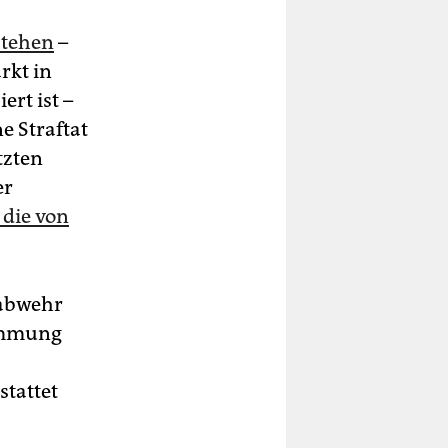
stehen
–
rkt in
ert ist –
e Straftat
tzten
er
 die von
rabwehr
ummung
stattet