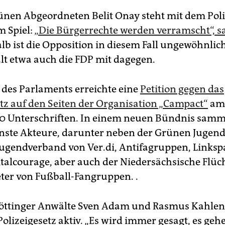
ünen Abgeordneten Belit Onay steht mit dem Poli
m Spiel:
„Die Bürgerrechte werden verramscht“, sa
lb ist die Opposition in diesem Fall ungewöhnlich
lt etwa auch die FDP mit dagegen.
des Parlaments erreichte eine
Petition gegen das
etz auf den Seiten der Organisation „Campact“
am 
0 Unterschriften. In einem neuen Bündnis samm
nste Akteure, darunter neben der Grünen Jugend
 Jugendverband von Ver.di, Antifagruppen, Linkspa
italcourage, aber auch der Niedersächsische Flüc
eter von Fußball-Fangruppen. .
öttinger Anwälte Sven Adam und Rasmus Kahlen
olizeigesetz aktiv. „Es wird immer gesagt, es ge