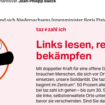
 Hannover
Jean-Philipp Baeck
ind sich Niedersachsens Innenminister Boris Pist
tiker des neuen Polizeigesetz einig: Niedersachse
taz
zahl ich

n. Wenn Pistorius über
die geplanten Gesetzesä
ibt er sich Mühe, die Unterschiede zum CSU-gefüh
Links lesen, r
. Es sei ein „Kompromiss zwischen den veränder
bekämpfen
sinteressen und dem Schutz der bürgerlichen Gr
 Gefährder unbegrenzt in Präventivhaft nehmen
Mit doppelter Kraft für eine offene G
brauchen Menschen, die sich vor O
nvoll“, sagt Pistorius und versucht, gegenüber de
einsetzen, unsere Solidarität. Die ta
spartner CDU und deren Hardliner Uwe Schünem
beginnt im Zentrum“. 50 Prozent a
ofil zu wahren. Immerhin war Schünemann selbs
bei taz zahl ich gehen – bis zum 30
 auf Pistorius’Posten und
hat als Innenminister d
die linke, selbstverwaltete Orte unte
bevor sie verschwinden. Sind Sie da
spielt
.