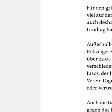
Für den gr
viel auf de
auch desha
Landtag hä
Außerhalb 
Polizeiges
über 22.00
verschiede
Jusos, der
Verein Dig
oder Vertr
Auch die G
gegen das P