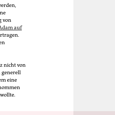
werden,
ine
g von
 Adam auf
rtragen.
len
z nicht von
 generell
dem eine
genommen
wollte.