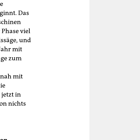
se
ginnt. Das
schinen
 Phase viel
issäge, und
Jahr mit
Säge zum
 nah mit
ie
jetzt in
hon nichts