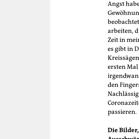
Angst habe
Gewöhnung 
beobachte
arbeiten, d
Zeit in mei
es gibt in 
Kreissägen
ersten Mal
irgendwann
den Finger
Nachlässigk
Coronazeite
passieren.
Die Bilder,