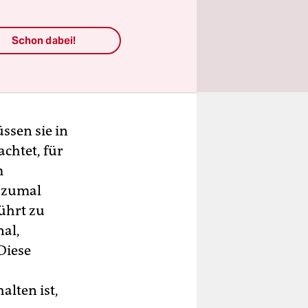
tärken,
er zu
Schon dabei!
sen sie in
chtet, für
m
, zumal
führt zu
nal,
Diese
alten ist,