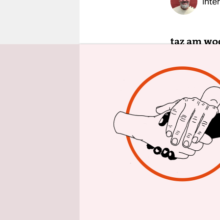
Inte
epaper login
taz am woc
Coronapan
Hedwig Ric
dafür seie
arrangier
Ranga Yog
Verschwör
ändert sic
Verschwöru
Stimmungs-
dem Moment
klarkomme