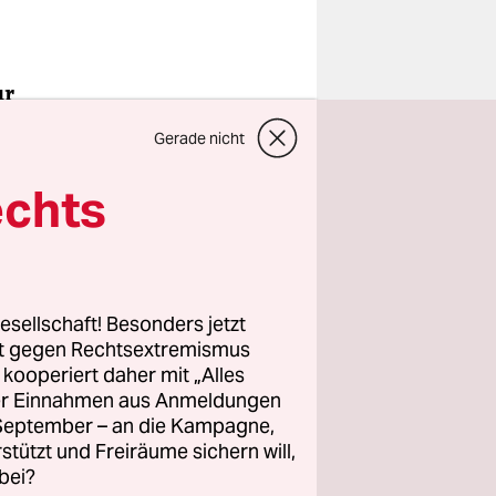
ur
rikerin
Gerade nicht
anfällig
echts
on
st: Wie
esellschaft! Besonders jetzt
rt gegen Rechtsextremismus
z kooperiert daher mit „Alles
iner
ller Einnahmen aus Anmeldungen
n uns. In
. September – an die Kampagne,
rstützt und Freiräume sichern will,
bei?
de