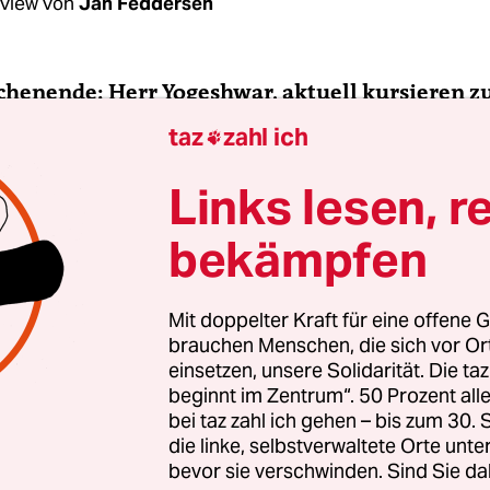
rview von
Jan Feddersen
henende: Herr Yogeshwar, aktuell kursieren z
demie viele Verschwörungstheorien. Die Histo
taz
zahl ich

hter sagte kürzlich, dass Menschen besonders 
n, wenn sie sich nicht gut mit dem Gegebenen
Links lesen, r
en können. Stimmen Sie zu?
bekämpfen
eshwar:
Ich glaube, dass es ein Grundrauschen v
ungstheorien
gibt. Das gibt es ständig. Die Frage i
Mit doppelter Kraft für eine offene G
brauchen Menschen, die sich vor O
h die Rezeptionskultur im Bezug auf solche
einsetzen, unsere Solidarität. Die ta
ngstheorien? Und die ist situativ abhängig von e
beginnt im Zentrum“. 50 Prozent a
 oder Bedürfnislage des Rezipienten – sprich: vo
bei taz zahl ich gehen – bis zum 30
, in dem wir mit der offiziellen Meinung nicht
die linke, selbstverwaltete Orte unte
bevor sie verschwinden. Sind Sie da
n oder wo uns Verschwörungstheorien im Grun