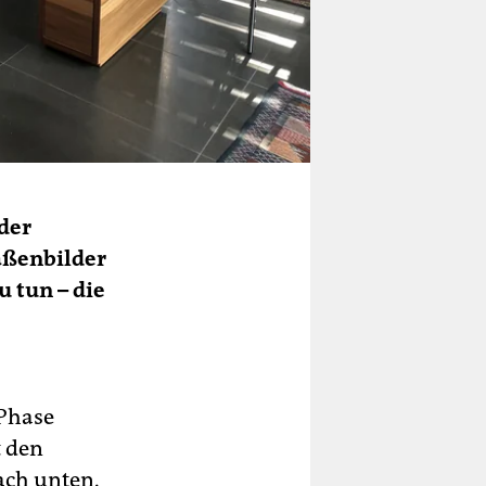
der
aßenbilder
u tun – die
 Phase
t den
ach unten.