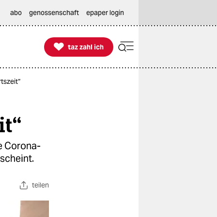
abo
genossenschaft
epaper login

taz zahl ich
taz zahl ich
tszeit“
it“
ie Corona-
 scheint.
teilen