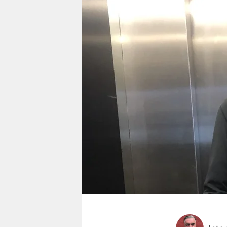
berlin
nord
wahrheit
verlag
verlag
veranstaltungen
shop
fragen & hilfe
unterstützen
abo
genossenschaft