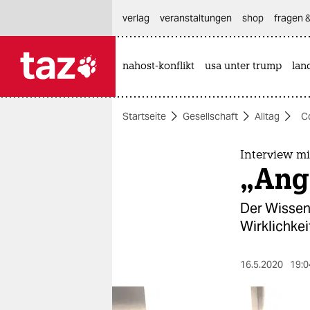
hautnavigation anspringen
hauptinhalt anspringen
footer anspringen
verlag
veranstaltungen
shop
fragen &
nahost-konflikt
usa unter trump
lan

taz zahl ich
taz zahl ich
Startseite
Gesellschaft
Alltag
C
themen
politik
Interview m
„Angs
öko
Der Wissen
gesellschaft
Wirklichkei
kultur
16.5.2020
19:0
sport