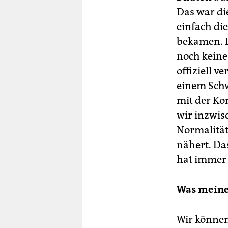
Das war di
einfach di
bekamen. D
noch keine
offiziell v
einem Schw
mit der Ko
wir inzwis
Normalität 
nähert. Da
hat immer 
Was meine
Wir können