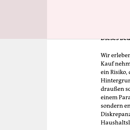
genommen i
sind wir e
akzeptiere
Dieses Bed
Wir erleb
Kauf nehme
ein Risiko,
Hintergrun
draußen sch
einem Para
sondern e
Diskrepanz
Haushaltsle