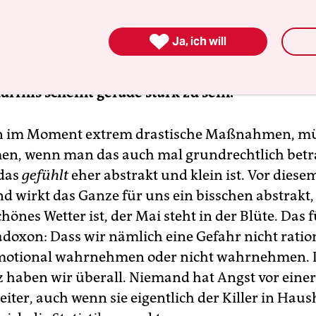
n einem tiefen Bedürfnis nach Erklärungen bes
her bereit, zumindest hinzuhören und sie mitunt

Ja, ich will
n.
ürfnis scheint gerade stark zu sein.
en im Moment extrem drastische Maßnahmen, müs
n, wenn man das auch mal grundrechtlich betra
 das
gefühlt
eher abstrakt und klein ist. Vor diese
d wirkt das Ganze für uns ein bisschen abstrakt
önes Wetter ist, der Mai steht in der Blüte. Das 
doxon: Dass wir nämlich eine Gefahr nicht ratio
motional wahrnehmen oder nicht wahrnehmen. 
 haben wir überall. Niemand hat Angst vor einer
iter, auch wenn sie eigentlich der Killer in Haush