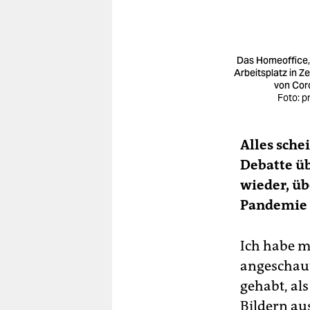
Das Homeoffice,
Arbeitsplatz in Ze
von Cor
Foto: p
Alles sche
Debatte üb
wieder, üb
Pandemie i
Ich habe m
angeschaut
gehabt, al
Bildern au