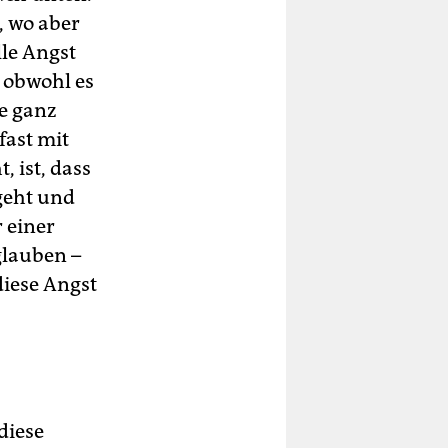
, wo aber
lle Angst
, obwohl es
e ganz
fast mit
 ist, dass
geht und
 einer
glauben –
diese Angst
diese