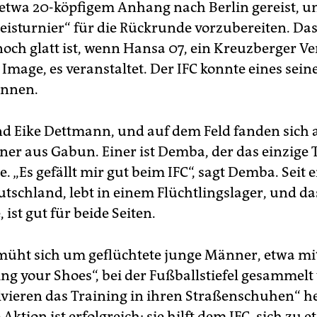
 etwa 20-köpfigem Anhang nach Berlin gereist, u
­eisturnier“ für die Rückrunde vorzubereiten. Das
 noch glatt ist, wenn Hansa 07, ein Kreuzberger Ve
mage, es veranstaltet. Der IFC konnte eines seine
innen.
nd Eike Dettmann, und auf dem Feld fanden sich 
er aus Gabun. Einer ist Demba, der das einzige T
e. „Es gefällt mir gut beim IFC“, sagt Demba. Seit
eutschland, lebt in einem Flüchtlingslager, und da
, ist gut für beide Seiten.
müht sich um geflüchtete junge Männer, etwa mi
ing your Shoes“, bei der Fußballstiefel gesammelt
olvieren das Training in ihren Straßenschuhen“ he
 Aktion ist erfolgreich; sie hilft dem IFC, sich zu e