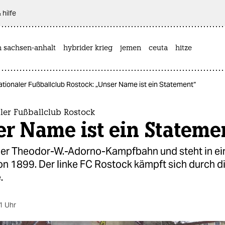
 hilfe
n sachsen-anhalt
hybrider krieg
jemen
ceuta
hitze
ationaler Fußballclub Rostock: „Unser Name ist ein Statement“
ler Fußballclub Rostock
r Name ist ein Stateme
n der Theodor-W.-Adorno-Kampfbahn und steht in ei
on 1899. Der linke FC Rostock kämpft sich durch d
.
1 Uhr