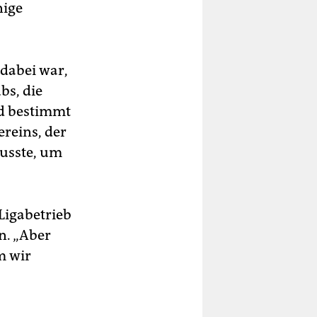
nige
 dabei war,
bs, die
nd bestimmt
ereins, der
usste, um
-Ligabetrieb
n. „Aber
m wir