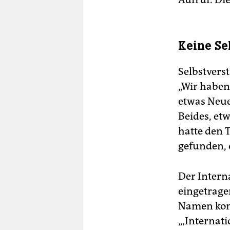
Keine Se
Selbstvers
„Wir haben
etwas Neue
Beides, et
hatte den 
gefunden, 
Der Intern
eingetrag
Namen konn
„‚Internat