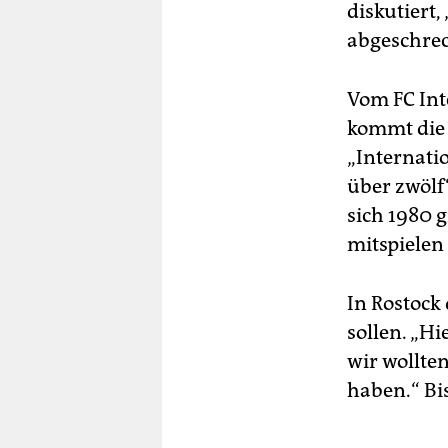
diskutiert,
abgeschrec
Vom FC Int
kommt die 
„Internati
über zwölf
sich 1980
mitspielen
In Rostock 
sollen. „Hi
wir wollte
haben.“ Bis