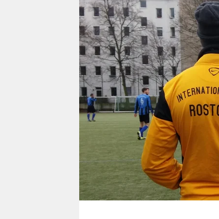
berlin
nord
wahrheit
verlag
verlag
veranstaltungen
shop
fragen & hilfe
unterstützen
abo
genossenschaft