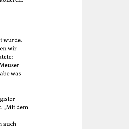
et wurde.
hen wir
tete:
o Meuser
habe was
gister
. „Mit dem
en auch