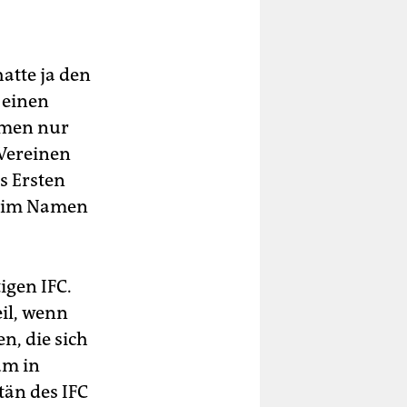
atte ja den
 einen
mmen nur
 Vereinen
s Ersten
al im Namen
igen IFC.
il, wenn
n, die sich
um in
tän des IFC