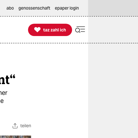
abo
genossenschaft
epaper login

taz zahl ich
taz zahl ich
nt“
ner
ie
teilen