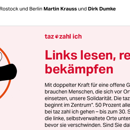
Rostock und Berlin
Martin Krauss
und
Dirk Dumke
er den IFC herausfanden, war ziemlich geil“, sagt
taz
zahl ich

Er ist Torwart und Vizepräsident des Internatio
bs Rostock, und sein IFC hat zwei Geburtsjahre: 
Links lesen, r
bekämpfen
ie Gründung notwendig, weil Ausländer einen Ve
 in dem sie Fußball spielen konnten. Und 2015 hat
Mit doppelter Kraft für eine offene G
ebraucht, denn kurz zuvor war ausgerechnet di
brauchen Menschen, die sich vor O
einsetzen, unsere Solidarität. Die ta
 als Sponsor in den Lieblingsklub der linken Sz
beginnt im Zentrum“. 50 Prozent a
ingestiegen, den Rostocker FC. „Es waren enttäusc
bei taz zahl ich gehen – bis zum 30
C gegründet haben“, erzählt Dettmann.
die linke, selbstverwaltete Orte unte
bevor sie verschwinden. Sind Sie da