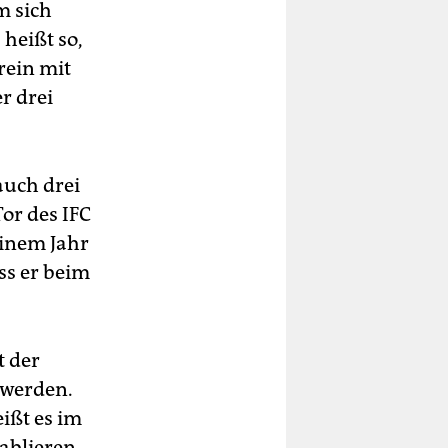
m sich
 heißt so,
rein mit
r drei
auch drei
or des IFC
 einem Jahr
ss er beim
t der
 werden.
ißt es im
tablieren.