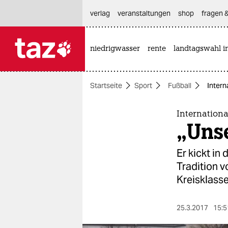
hautnavigation anspringen
hauptinhalt anspringen
footer anspringen
verlag
veranstaltungen
shop
fragen &
niedrigwasser
rente
landtagswahl i

taz zahl ich
taz zahl ich
Startseite
Sport
Fußball
Intern
themen
politik
Internationa
„Unse
öko
Er kickt i
gesellschaft
Tradition v
Kreisklasse
kultur
sport
25.3.2017
15:5