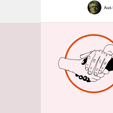
epaper login
Aus 
„Was wir üb
Dettmann. 
Fußballclu
1899.
1899 war d
brauchten,
Gründung g
Bundeswehr
Rostocks e
die den IF