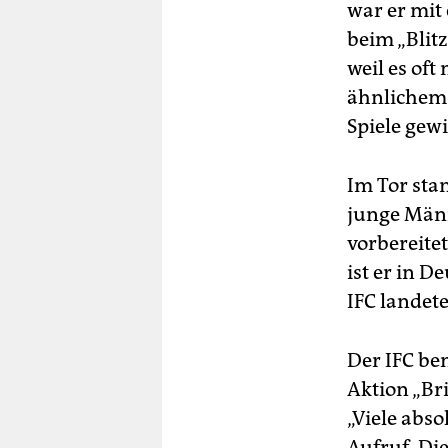
war er mit
beim „Blitz
weil es oft
ähnlichem I
Spiele gew
Im Tor sta
junge Männ
vorbereitet
ist er in D
IFC landete
Der IFC be
Aktion „Br
„Viele abs
Aufruf. Die