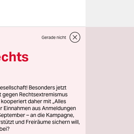
 Eike
Gerade nicht
nalen
2015 und
echts
rein
 es eine
esellschaft! Besonders jetzt
e
rt gegen Rechtsextremismus
z kooperiert daher mit „Alles
ene
ller Einnahmen aus Anmeldungen
hte RFCler,
. September – an die Kampagne,
rstützt und Freiräume sichern will,
bei?