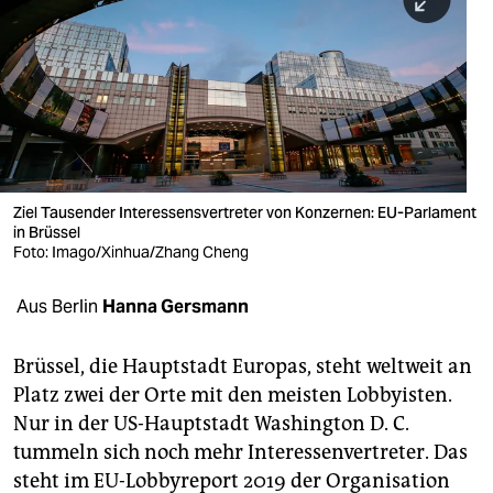
berlin
nord
wahrheit
verlag
verlag
Ziel Tausender Interessensvertreter von Konzernen: EU-Parlament
in Brüssel
veranstaltungen
Foto: Imago/Xinhua/Zhang Cheng
shop
Aus Berlin
Hanna Gersmann
fragen & hilfe
unterstützen
Brüssel, die Hauptstadt Europas, steht weltweit an
Platz zwei der Orte mit den meisten Lobbyisten.
abo
Nur in der US-Hauptstadt Washington D. C.
tummeln sich noch mehr Interessenvertreter. Das
genossenschaft
steht im EU-Lobbyreport 2019 der Organisation