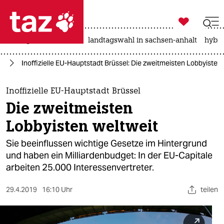

taz zahl ich
niedrigwasser
rente
landtagswahl in sachsen-anhalt
hybri

taz zahl ich
pa
Inoffizielle EU-Hauptstadt Brüssel: Die zweitmeisten Lobbyisten 
taz zahl ich
themen
Inoffizielle EU-Hauptstadt Brüssel
Die zweitmeisten
politik
Lobbyisten weltweit
öko
Sie beeinflussen wichtige Gesetze im Hintergrund
und haben ein Milliardenbudget: In der EU-Capitale
gesellschaft
arbeiten 25.000 Interessenvertreter.
kultur
29.4.2019
16:10 Uhr
teilen
sport