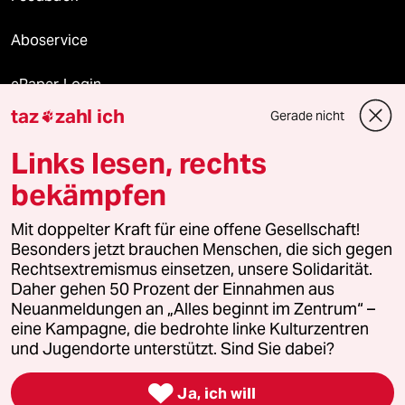
Aboservice
ePaper Login
taz
zahl ich
Gerade nicht

Downloads für Abonnierende
Links lesen, rechts
bekämpfen
© 2026 taz Verlags und Vertriebs GmbH
Alle Rechte vorbehalten. Bei rechtlichen Fragen oder für Genehmigungen
Mit doppelter Kraft für eine offene Gesellschaft!
wenden Sie sich bitte an
lizenzen@taz.de
Besonders jetzt brauchen Menschen, die sich gegen
Rechtsextremismus einsetzen, unsere Solidarität.
Daher gehen 50 Prozent der Einnahmen aus
Feedback
Redaktionsstatut
Kommune-Richtlinien
KI-
Neuanmeldungen an „Alles beginnt im Zentrum“ –
eine Kampagne, die bedrohte linke Kulturzentren
Leitlinie
Informant
Datenschutz
Impressum
AGB
und Jugendorte unterstützt. Sind Sie dabei?
Seitenwende
Einwilligungen widerrufen (Ads)

Ja, ich will