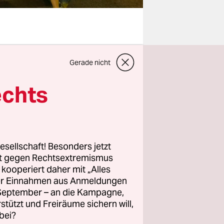
er keine
Gerade nicht
nn das
hlreiche
echts
 Israel.
hl der
alles,
esellschaft! Besonders jetzt
rt gegen Rechtsextremismus
z kooperiert daher mit „Alles
öher als
ller Einnahmen aus Anmeldungen
 reicht sie
. September – an die Kampagne,
men. Warum
rstützt und Freiräume sichern will,
bei?
ektionen