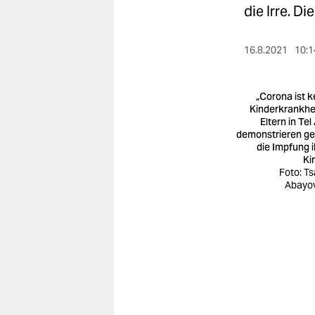
berlin
die Irre. D
nord
16.8.2021
10:1
wahrheit
verlag
„Corona ist k
Kinderkrankhei
Eltern in Tel
verlag
demonstrieren g
die Impfung i
veranstaltungen
Ki
Foto: Ts
shop
Abayo
fragen & hilfe
unterstützen
abo
genossenschaft