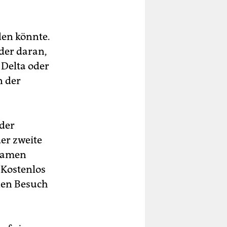
den könnte.
eder daran,
 Delta oder
n der
 der
der zweite
ksamen
 Kostenlos
nen Besuch