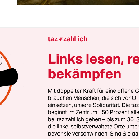
tschland ist in der aktuellen Coronalage nun leid
taz
zahl ich

sel. Aber man könnte den Eindruck gewinnen, we
swärtige Amt vor Reisen in inzwischen wieder za
Links lesen, r
gebiete
warnt – seit Sonntag auch vor Reisen nach
bekämpfen
die nächste Welle bereits mit vollem Tempo, die Za
seinweisungen und Coronatoten steigt. Und das 
el doch so viel geimpft hat.
Mit doppelter Kraft für eine offene G
brauchen Menschen, die sich vor O
einsetzen, unsere Solidarität. Die ta
 ist die
Impfquote der Israelis
zwar geringfügig h
beginnt im Zentrum“. 50 Prozent a
eutschen, aber wie in Großbritannien und den USA
bei taz zahl ich gehen – bis zum 30
 nicht, um die Pandemie in den Griff zu bekom
die linke, selbstverwaltete Orte unte
bevor sie verschwinden. Sind Sie da
, weiß man: Die Impfungen schützen nicht vor Inf