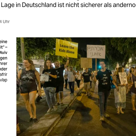
ie Lage in Deutschland ist nicht sicherer als anderno
4 Uhr
eine
t“ –
 Aviv
egen
hrer
nder
afrir
v/ap