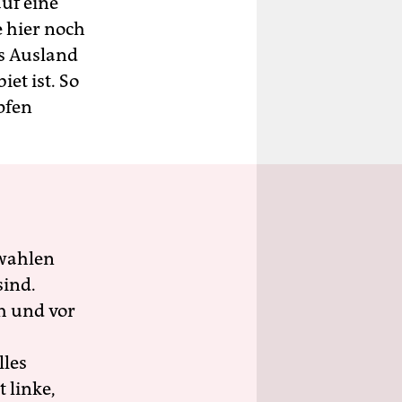
auf eine
e hier noch
ns Ausland
et ist. So
pfen
wahlen
sind.
h und vor
lles
 linke,