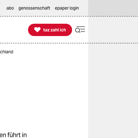
abo
genossenschaft
epaper login

taz zahl ich
taz zahl ich
schland
n führt in