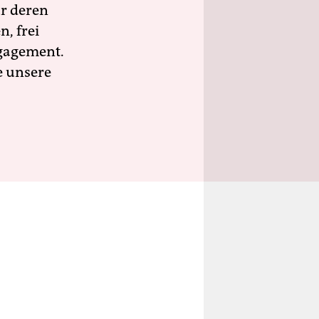
ür deren
n, frei
ngagement.
e unsere