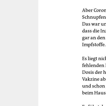
Aber Coron
Schnupfenk
Das war und
dass die In
gar an den
Impfstoffe.
Es liegt ni
fehlenden B
Dosis der 
Vakzine abz
und schon 
beim Haus