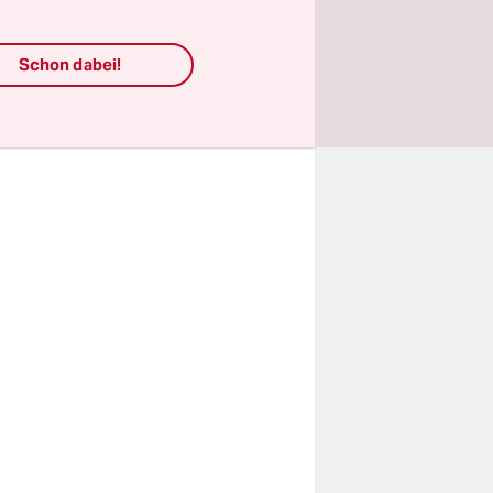
r schweren
Erreger
Schon dabei!