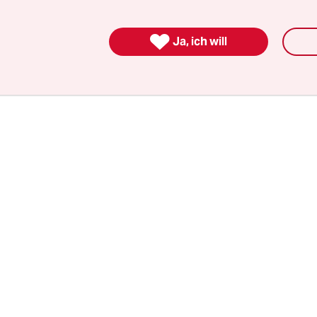
icht davor, andere anzustecken. Sie schützen vo
gen. Wären genug Menschen geimpft, würde der 

Ja, ich will
icht ausgerottet.