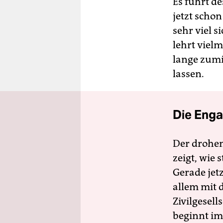
Es führt de
jetzt schon
sehr viel s
lehrt vielm
lange zumi
lassen.
Die Enga
Der drohe
zeigt, wie
Gerade jet
allem mit d
Zivilgesell
beginnt im