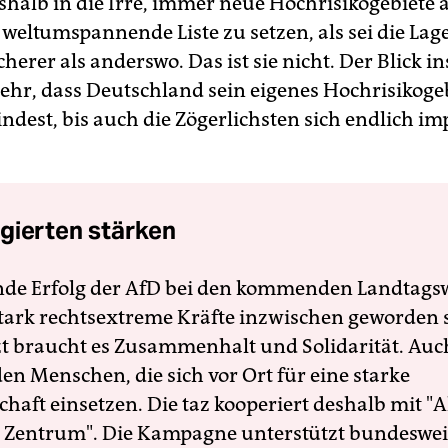
shalb in die Irre, immer neue Hochrisikogebiete 
 weltumspannende Liste zu setzen, als sei die Lag
icherer als anderswo. Das ist sie nicht. Der Blick i
ehr, dass Deutschland sein eigenes Hochrisikogebi
ndest, bis auch die Zögerlichsten sich endlich im
gierten stärken
nde Erfolg der AfD bei den kommenden Landtags
 stark rechtsextreme Kräfte inzwischen geworden 
zt braucht es Zusammenhalt und Solidarität. Auc
en Menschen, die sich vor Ort für eine starke
schaft einsetzen. Die taz kooperiert deshalb mit "A
 Zentrum". Die Kampagne unterstützt bundesweit