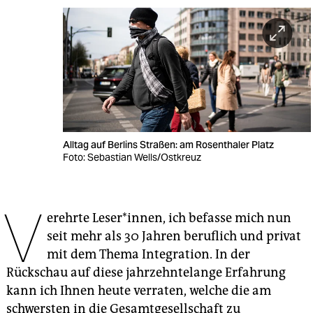
berlin
nord
wahrheit
verlag
verlag
Alltag auf Berlins Straßen: am Rosenthaler Platz
veranstaltungen
Foto: Sebastian Wells/Ostkreuz
shop
V
fragen & hilfe
erehrte Leser*innen, ich befasse mich nun
unterstützen
seit mehr als 30 Jahren beruflich und privat
mit dem Thema Integration. In der
abo
Rückschau auf diese jahrzehntelange Erfahrung
genossenschaft
kann ich Ihnen heute verraten, welche die am
schwersten in die Gesamtgesellschaft zu