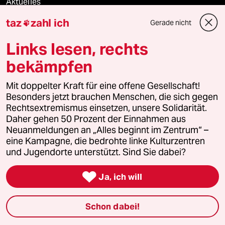
Aktuelles
taz
zahl ich
Gerade nicht

Hausblog
Links lesen, rechts
Die Seitenwende
bekämpfen
Stellen
Mit doppelter Kraft für eine offene Gesellschaft!
Besonders jetzt brauchen Menschen, die sich gegen
Presse
Rechtsextremismus einsetzen, unsere Solidarität.
Daher gehen 50 Prozent der Einnahmen aus
Neuanmeldungen an „Alles beginnt im Zentrum“ –
eine Kampagne, die bedrohte linke Kulturzentren
Unterstützen
und Jugendorte unterstützt. Sind Sie dabei?

Ja, ich will
abo
genossenschaft
Schon dabei!