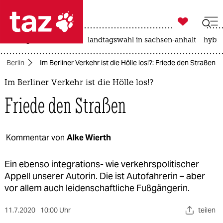

taz zahl ich
niedrigwasser
rente
landtagswahl in sachsen-anhalt
hybri

taz zahl ich
Berlin
Im Berliner Verkehr ist die Hölle los!?: Friede den Straßen
taz zahl ich
Im Berliner Verkehr ist die Hölle los!?
themen
Friede den Straßen
politik
öko
Kommentar von
Alke Wierth
gesellschaft
Ein ebenso integrations- wie verkehrspolitischer
Appell unserer Autorin. Die ist Autofahrerin – aber
kultur
vor allem auch leidenschaftliche Fußgängerin.
sport
11.7.2020
10:00 Uhr
teilen